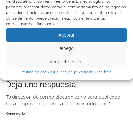
del dispositivo. El consentimiento de estas tecnologías nos
permitirá procesar datos como el comportamiento de navegación
o las identificaciones únicas en este sitio. No consentir o retirar el
consentimiento, puede afectar negativamente a ciertas
Viajes Escolares: la educación más allá del aula
características y funciones.
10 octubre, 2023
Resumen: Los viajes escolares son una
Aceptar
herramienta educativa que potencia aprendizaje,
cohesión del grupo y...
Denegar
Ver preferencias
Política de cookies
Política de privacidad
Aviso legal
Deja una respuesta
Tu dirección de correo electrónico no será publicada.
Los campos obligatorios están marcados con
*
Comentario
*