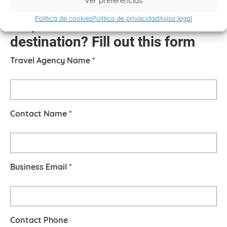
Ver preferencias
Política de cookies
Política de privacidad
Aviso legal
Do you want another
destination? Fill out this form
Travel Agency Name *
Contact Name *
Business Email *
Contact Phone