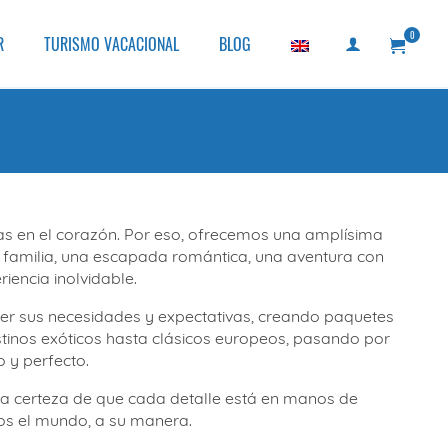
0
R
TURISMO VACACIONAL
BLOG
as en el corazón. Por eso, ofrecemos una amplísima
en familia, una escapada romántica, una aventura con
iencia inolvidable.
der sus necesidades y expectativas, creando paquetes
inos exóticos hasta clásicos europeos, pasando por
 y perfecto.
 la certeza de que cada detalle está en manos de
os el mundo, a su manera.