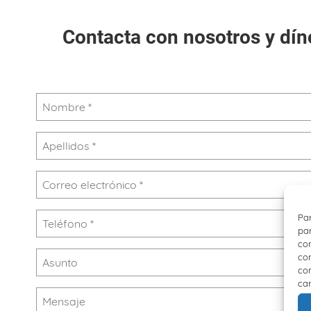
Contacta con nosotros y díno
Par
par
con
com
con
car