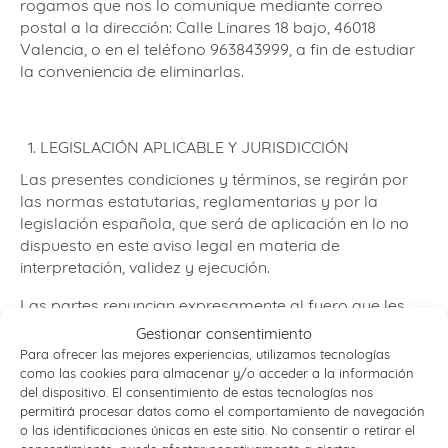
rogamos que nos lo comunique mediante correo
postal a la dirección: Calle Linares 18 bajo, 46018
Valencia, o en el teléfono 963843999, a fin de estudiar
la conveniencia de eliminarlas.
LEGISLACIÓN APLICABLE Y JURISDICCIÓN
Las presentes condiciones y términos, se regirán por
las normas estatutarias, reglamentarias y por la
legislación española, que será de aplicación en lo no
dispuesto en este aviso legal en materia de
interpretación, validez y ejecución.
Las partes renuncian expresamente al fuero que les
pudiera corresponder y someten expresamente a los
Gestionar consentimiento
Juzgados y Tribunales de la ciudad de Valencia para
Para ofrecer las mejores experiencias, utilizamos tecnologías
resolver cualquier controversia que pueda surgir en la
como las cookies para almacenar y/o acceder a la información
interpretación o ejecución de las presentes condiciones
del dispositivo. El consentimiento de estas tecnologías nos
permitirá procesar datos como el comportamiento de navegación
o las identificaciones únicas en este sitio. No consentir o retirar el