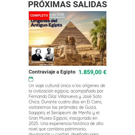
PRÓXIMAS SALIDAS
COMPLETO
Este
1.859,00
€
Contraviaje a Egipto
producto
tiene
Un viaje cultural único a los orígenes de
múltiples
la civilización egipcia, acompañado por
variantes.
Fernando Díaz Villanueva y José Soto
Las
Chica. Durante cuatro días en El Cairo,
visitaremos las pirámides de Guiza,
opciones
Saqqara, el Serapeum de Menfis y el
se
Gran Museo Egipcio, inaugurado en
pueden
2025. Una experiencia histórica de alto
elegir
nivel que combina patrimonio,
divulgación y confort, diseñada para
en