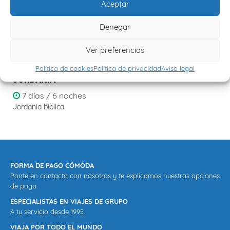
Aceptar
Denegar
Ver preferencias
Política de cookies
Política de privacidad
Aviso legal
JORDANIA
7 días / 6 noches
Jordania bíblica
FORMA DE PAGO CÓMODA
Ponte en contacto con nosotros y te explicamos nuestras opciones
de pago.
ESPECIALISTAS EN VIAJES DE GRUPO
A tu servicio desde 1995.
VIAJA POR TODO EL MUNDO