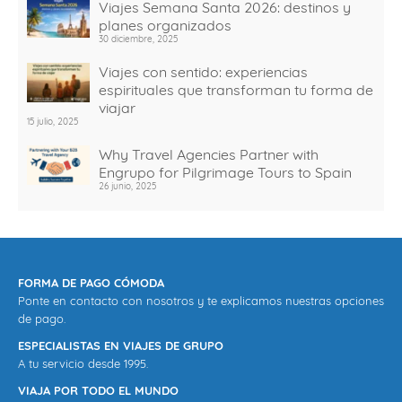
Viajes Semana Santa 2026: destinos y
planes organizados
30 diciembre, 2025
Viajes con sentido: experiencias
espirituales que transforman tu forma de
viajar
15 julio, 2025
Why Travel Agencies Partner with
Engrupo for Pilgrimage Tours to Spain
26 junio, 2025
FORMA DE PAGO CÓMODA
Ponte en contacto con nosotros y te explicamos nuestras opciones
de pago.
ESPECIALISTAS EN VIAJES DE GRUPO
A tu servicio desde 1995.
VIAJA POR TODO EL MUNDO