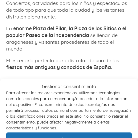
Conciertos, actividades para los niños y espectáculos
de todo tipo para que toda la ciudad y los visitantes
disfruten plenamente.
La
enorme Plaza del Pilar, la Plaza de los Sitios o el
popular Paseo de la Independencia
se llenan de
aragoneses y visitantes procedentes de todo el
mundo.
El escenario perfecto para disfrutar de una de las
fiestas más antiguas y conocidas de España.
Gestionar consentimiento
Ya sabes que
EnGrupo Viajes
somos especialistas en
Para ofrecer las mejores experiencias, utilizamos tecnologías
organizar viajes de turismo religioso,
turismo escolar
y
como las cookies para almacenar y/o acceder a la información
viajes vacacionales.
del dispositivo. El consentimiento de estas tecnologías nos
permitirá procesar datos como el comportamiento de navegación
Consulta nuestros distintos paquetes disponibles para
o las identificaciones únicas en este sitio. No consentir o retirar el
consentimiento, puede afectar negativamente a ciertas
elegir el viaje con tu comunidad, colegio o asociación y
características y funciones.
consúltanos si tienes dudas.