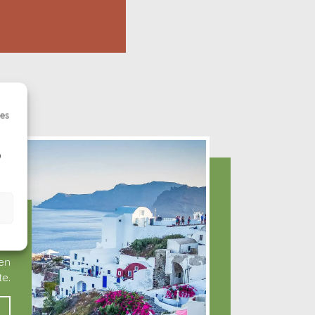
ies
o
L
 en
e.