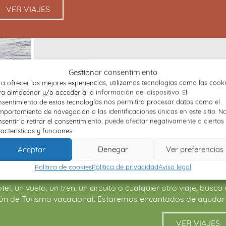
VER VIAJES
Gestionar consentimiento
a ofrecer las mejores experiencias, utilizamos tecnologías como las cook
a almacenar y/o acceder a la información del dispositivo. El
sentimiento de estas tecnologías nos permitirá procesar datos como el
portamiento de navegación o las identificaciones únicas en este sitio. N
sentir o retirar el consentimiento, puede afectar negativamente a ciertas
acterísticas y funciones.
Aceptar
Denegar
Ver preferencias
TURISMO VACACIONA
Política de cookies
Política de privacidad
Aviso legal
tel, un vuelo, un tren, un circuito o cualquier otro viaje, busca
ión de Turismo vacacional. Estaremos encantados de ayudart
VER VIAJES