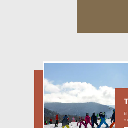
El
mu