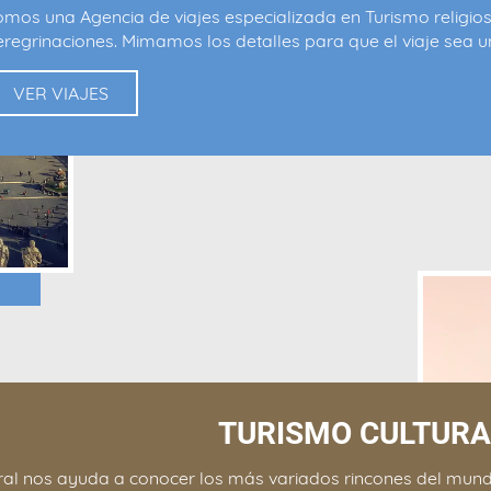
omos una Agencia de viajes especializada en Turismo religio
eregrinaciones. Mimamos los detalles para que el viaje sea un
VER VIAJES
TURISMO CULTURA
ural nos ayuda a conocer los más variados rincones del mund