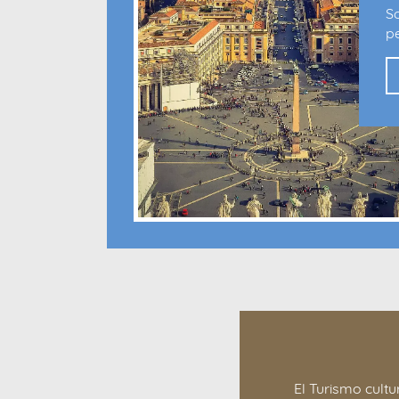
S
p
El Turismo cult