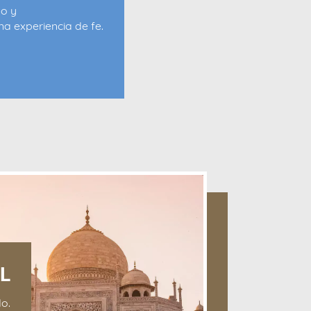
so y
a experiencia de fe.
L
o.