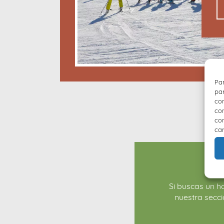
Par
par
con
com
con
car
Si buscas un ho
nuestra secc