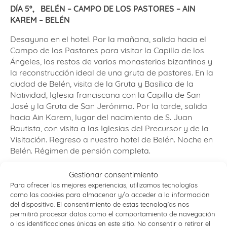
DÍA 5º,
BELÉN – CAMPO DE LOS PASTORES – AIN
KAREM – BELÉN
Desayuno en el hotel. Por la mañana, salida hacia el
Campo de los Pastores para visitar la Capilla de los
Ángeles, los restos de varios monasterios bizantinos y
la reconstrucción ideal de una gruta de pastores. En la
ciudad de Belén, visita de la Gruta y Basílica de la
Natividad, Iglesia franciscana con la Capilla de San
José y la Gruta de San Jerónimo. Por la tarde, salida
hacia Ain Karem, lugar del nacimiento de S. Juan
Bautista, con visita a las Iglesias del Precursor y de la
Visitación. Regreso a nuestro hotel de Belén. Noche en
Belén. Régimen de pensión completa.
DÍA 6º,
BELÉN – JERUSALÉN; Monte de los Olivos y
Gestionar consentimiento
Monte Sion
Para ofrecer las mejores experiencias, utilizamos tecnologías
como las cookies para almacenar y/o acceder a la información
Por la mañana saldremos hacia Jerusalén para visitar
del dispositivo. El consentimiento de estas tecnologías nos
el monte de los Olivos, cargado de recuerdos de la
permitirá procesar datos como el comportamiento de navegación
vida de Jesús a través de sus muchos santuarios:
o las identificaciones únicas en este sitio. No consentir o retirar el