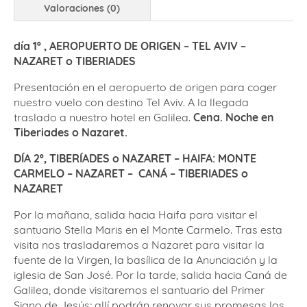
Valoraciones (0)
día 1º ,
AEROPUERTO DE ORIGEN
– TEL AVIV –
NAZARET o TIBERIADES
Presentación en el aeropuerto de origen para coger
nuestro vuelo con destino Tel Aviv. A la llegada
traslado a nuestro hotel en Galilea.
Cena. Noche en
Tiberiades o Nazaret.
DÍA 2º, TIBERÍADES o NAZARET – HAIFA: MONTE
CARMELO – NAZARET –
CANÁ – TIBERIADES o
NAZARET
Por la mañana, salida hacia Haifa para visitar el
santuario Stella Maris en el Monte Carmelo. Tras esta
visita nos trasladaremos a Nazaret para visitar la
fuente de la Virgen, la basílica de la Anunciación y la
iglesia de San José. Por la tarde, salida hacia Caná de
Galilea, donde visitaremos el santuario del Primer
Signo de Jesús; allí podrán renovar sus promesas los