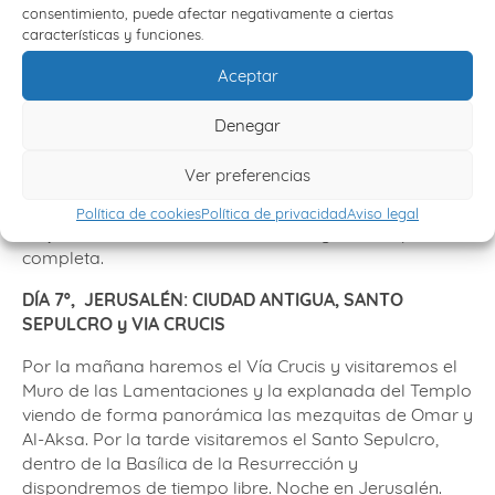
capilla de la Ascensión, iglesia del Padrenuestro,
consentimiento, puede afectar negativamente a ciertas
características y funciones.
Dominus Flevit, iglesia de Getsemaní, gruta del
Prendimiento e iglesia de la Tumba de la Virgen,
Aceptar
posterior visita a la Puerta de San Esteban: Santa Ana y
Piscina Probática. Por la tarde, visita al monte Sion y
Denegar
sus santuarios cristianos: iglesia de san Pedro in
Gallicantu, el Cenáculo (renovación de promesas
Ver preferencias
sacerdotales) y la iglesia de la Dormición de la Virgen.
Traslado a nuestro hotel en Jerusalén para el
Política de cookies
Política de privacidad
Aviso legal
alojamiento. Noche en Jerusalén. Régimen de pensión
completa.
DÍA 7º,
JERUSALÉN: CIUDAD ANTIGUA, SANTO
SEPULCRO
y VIA CRUCIS
Por la mañana haremos el Vía Crucis y visitaremos el
Muro de las Lamentaciones y la explanada del Templo
viendo de forma panorámica las mezquitas de Omar y
Al-Aksa. Por la tarde visitaremos el Santo Sepulcro,
dentro de la Basílica de la Resurrección y
dispondremos de tiempo libre. Noche en Jerusalén.