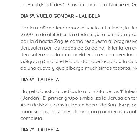
de Fasil (Fasíledes). Pensión completa. Noche en G
DIA 5º. VUELO GONDAR – LALIBELA
Por la mañana tendremos el vuelo a Lalibela, la J
2.600 m de altitud es sin duda alguna la más impre
por la dinastía Zagüe como respuesta al progresiv
Jerusalén por las tropas de Saladino.
Intentaron cr
Jerusalén se estaban convirtiendo en una aventur
Gólgota y Sinaí o el Río Jordán que separa a la ciu
de una cueva y que alberga muchísimos tesoros. No
DIA 6º. LALIBELA
Hoy el día estará dedicado a la visita de las 11 Igl
(Jordán). El primer grupo simboliza la Jerusalén te
Arca de Noé y construida en honor de San Jorge patró
manuscritos, bastones de oración y numerosas antigü
completa.
DIA 7º. LALIBELA