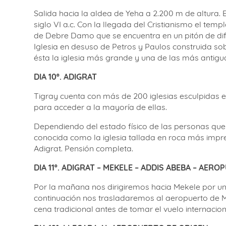
Salida hacia la aldea de Yeha a 2.200 m de altura. 
siglo VI a.c. Con la llegada del Cristianismo el tem
de Debre Damo que se encuentra en un pitón de difíc
Iglesia en desuso de Petros y Paulos construida s
ésta la iglesia más grande y una de las más antigu
DIA 10º.
ADIGRAT
Tigray cuenta con más de 200 iglesias esculpidas e
para acceder a la mayoría de ellas.
Dependiendo del estado físico de las personas que h
conocida como la iglesia tallada en roca más impres
Adigrat. Pensión completa.
DIA 11º. ADIGRAT – MEKELE – ADDIS ABEBA – AER
Por la mañana nos dirigiremos hacia Mekele por un 
continuación nos trasladaremos al aeropuerto de Me
cena tradicional antes de tomar el vuelo internacio