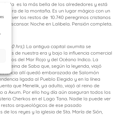
n duda
es la más bella de los alrededores y está
a ladera de la montaña. Es un lugar mágico con un
ueden ver los restos de
10.740 peregrinos cristianos
ies
 y descansar. Noche en Lalibela. Pensión completa.
o
s 11:40 hrs)
. La antigua capital axumita se
antes de nuestra era y bajo la influencia comercial
 puertos del Mar Rojo y del Océano Indico. La
de la Reina de Saba que, según la leyenda, viajó
a estancia allí quedó embarazada de Salomón
ndencia ligada al Pueblo Elegido y en la línea
uenta que Menelik, ya adulto, viajó al reino de
so a Axum. Por ello hoy día aún aseguran todos los
sterio Cherkos en el Lago Tana. Nadie la puede ver
on restos arqueológicos de ese pasado
de los reyes y la iglesia de Sta. María de Sión,