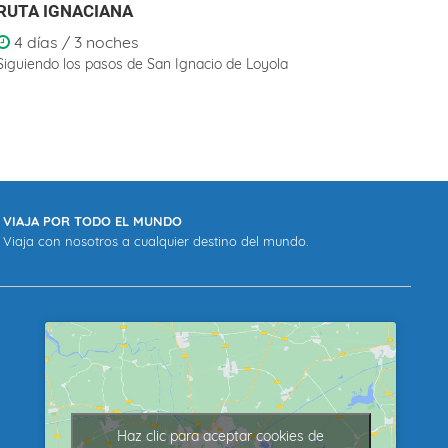
RUTA IGNACIANA
TIER
4 días / 3 noches
8 d
Siguiendo los pasos de San Ignacio de Loyola
Donde
VIAJA POR TODO EL MUNDO
Viaja con nosotros a cualquier destino del mundo.
Haz clic para aceptar cookies de