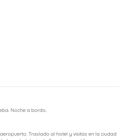
beba. Noche a bordo.
ropuerto. Traslado al hotel y visitas en la ciudad
de Lucy, la Iglesia de San Jorge y el famoso