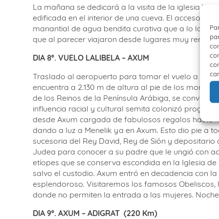
La mañana se dedicará a la visita de la iglesia Yem
edificada en el interior de una cueva. El acceso s
manantial de agua bendita curativa que a lo largo d
Par
par
que al parecer viajaron desde lugares muy remotos 
con
com
DIA 8º. VUELO LALIBELA – AXUM
con
car
Traslado al aeropuerto para tomar el vuelo a Axu
encuentra a 2.130 m de altura al pie de los montes 
de los Reinos de la Península Arábiga, se convirtió
influencia racial y cultural semita colonizó progresi
desde Axum cargada de fabulosos regalos hasta la 
dando a luz a Menelik ya en Axum. Esto dio pie a to
sucesoria del Rey David, Rey de Sión y depositario d
Judea para conocer a su padre que le ungió con acei
etíopes que se conserva escondida en la Iglesia de
salvo el custodio. Axum entró en decadencia con la
esplendoroso. Visitaremos los famosos Obeliscos, las
donde no permiten la entrada a las mujeres. Noch
DIA 9º. AXUM – ADIGRAT
(220 Km)