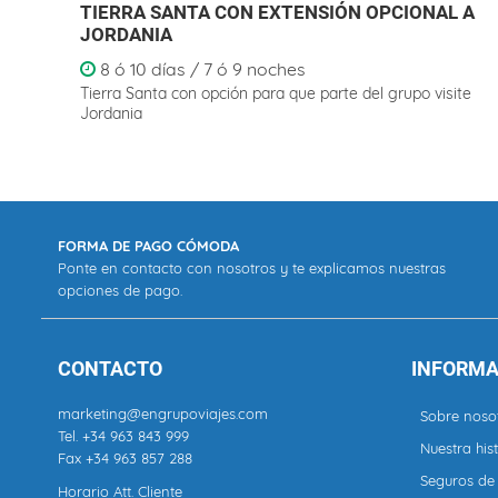
TIERRA SANTA CON EXTENSIÓN OPCIONAL A
JORDANIA
8 ó 10 días / 7 ó 9 noches
Tierra Santa con opción para que parte del grupo visite
Jordania
FORMA DE PAGO CÓMODA
Ponte en contacto con nosotros y te explicamos nuestras
opciones de pago.
CONTACTO
INFORMA
marketing@engrupoviajes.com
Sobre noso
Tel.
+34 963 843 999
Nuestra hist
Fax +34 963 857 288
Seguros de 
Horario Att. Cliente