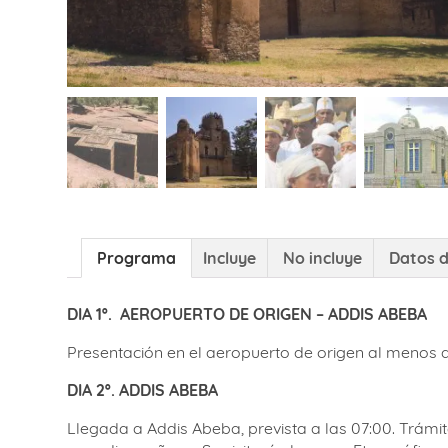
Programa
Incluye
No incluye
Datos d
DIA 1º.
AEROPUERTO DE ORIGEN – ADDIS ABEBA
Presentación en el aeropuerto de origen al menos d
DIA 2º. ADDIS ABEBA
Llegada a Addis Abeba, prevista a las 07:00. Trámit
a media mañana. Se visitará el museo Etnográfico, 