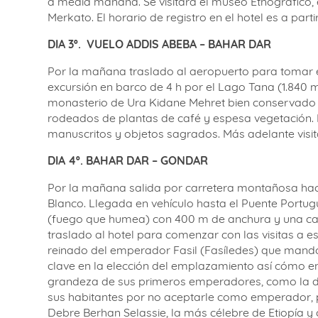
Merkato. El horario de registro en el hotel es a par
DIA 3º. VUELO ADDIS ABEBA – BAHAR DAR
Por la mañana traslado al aeropuerto para tomar el 
excursión en barco de 4 h por el Lago Tana (1.840 m
monasterio de Ura Kidane Mehret bien conservado 
rodeados de plantas de café y espesa vegetación. 
manuscritos y objetos sagrados. Más adelante visi
DIA 4º. BAHAR DAR – GONDAR
Por la mañana salida por carretera montañosa hacia
Blanco. Llegada en vehículo hasta el Puente Port
(fuego que humea) con 400 m de anchura y una caí
traslado al hotel para comenzar con las visitas a e
reinado del emperador Fasil (Fasíledes) que mandó c
clave en la elección del emplazamiento así cómo en l
grandeza de sus primeros emperadores, como la dec
sus habitantes por no aceptarle como emperador, pue
Debre Berhan Selassie, la más célebre de Etiopía y 