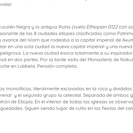
ondar.
erusalén Negra y la antigua Roha
(vuelo Ethiopian 0122 con sa
sionante de las 8 ciudades etíopes clasificadas como Patrim
o avance del Islam que rodeaba a la capital imperial de Ax
ear en una sola ciudad la nueva capital imperial y una nueva 
a peligrosa. La nueva ciudad evoca totalmente a su inspira
dad en dos partes. Por la tarde visita del Monasterio de Nak
che en Lalibela. Pensión completa.
esias monolíticas, literalmente excavadas en la roca y dividi
rrenal
y el segundo grupo la celestial. Separada de ambos g
n de Etiopía. En el interior de todas las iglesias se observa
edades. Siguen siendo lugar de culto en las fiestas del cale