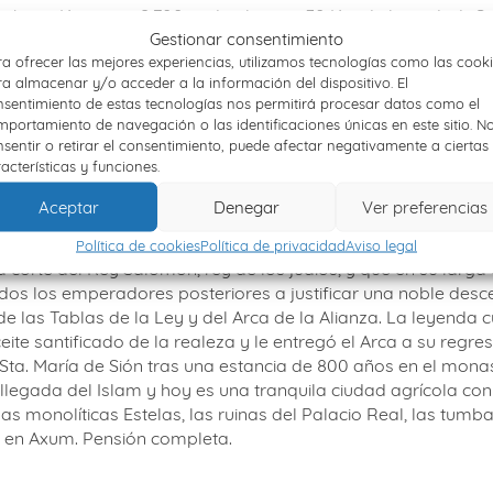
rehana Kristos a
2.700 m de altura
y 30 Km de la ciudad.
Si
e hace por un sendero rodeado de enebros
que asciende por l
Gestionar consentimiento
e la historia atrajo a mucha gente. Detrás de la iglesia se p
a ofrecer las mejores experiencias, utilizamos tecnologías como las cook
a almacenar y/o acceder a la información del dispositivo. El
para morir allí. Por la tarde podremos pasear por la ciudad
sentimiento de estas tecnologías nos permitirá procesar datos como el
portamiento de navegación o las identificaciones únicas en este sitio. N
sentir o retirar el consentimiento, puede afectar negativamente a ciertas
acterísticas y funciones.
m
(vuelo Ethiopian 0122 con salida a las 11:00 hrs y llegada a la
Likanos y Zohado y al borde de la meseta de Azebo. Mil años 
Aceptar
Denegar
Ver preferencias
 en un centro caravanero y punto defensivo para proteger los
vamente el territorio camita etíope. De aquí parte la historia 
Política de cookies
Política de privacidad
Aviso legal
corte del Rey Salomón, rey de los judíos, y que en su larg
dos los emperadores posteriores a justificar una noble desce
e las Tablas de la Ley y del Arca de la Alianza. La leyenda c
te santificado de la realeza y le entregó el Arca a su regre
 Sta. María de Sión tras una estancia de 800 años en el mona
 llegada del Islam y hoy es una tranquila ciudad agrícola c
 monolíticas Estelas, las ruinas del Palacio Real, las tumbas 
e en Axum. Pensión completa.