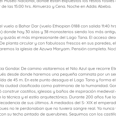
tir de las 15:00 hrs. Almuerzo y Cena. Noche en Addis Abeba.
vuelo a Bahar Dar (vuelo Ethiopian 0188 con salida 11:40 hrs y
) donde hay 30 islas y 38 monasterios siendo los más antiguo
y quizás el más impresionante del Lago Tana. El acceso de
De planta circular y con fabulosos frescos en sus paredes, 
taremos la iglesia de Azuwa Maryam.
Pensión completa. Noc
 Gondar. De camino visitaremos el Nilo Azul que recorre Etio
ugués desde donde haremos una pequeña caminata por un sen
da de 45 m. En este punto desagua el Lago Tana y forma el 
sta ciudad clasificada como patrimonio de la humanidad. Gonda
onstruir castillos, iglesias y baños de inspiración medieval 
a técnica y el estilo arquitectónico. Durante 200 años fue la 
adencia de sus últimos. A mediados del S- XIX el emperador
s no le perdonaban que no tuviera sangre real. Ya nunca volv
con su techo pintado de querubines. Seguimos con los castillo