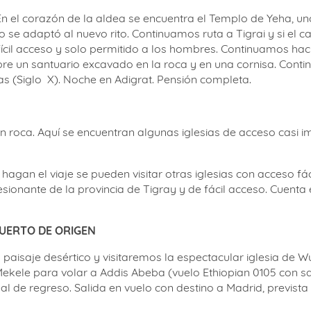
En el corazón de la aldea se encuentra el Templo de Yeha, un
plo se adaptó al nuevo rito. Continuamos ruta a Tigrai y si el
il acceso y solo permitido a los hombres. Continuamos hacia 
obre un santuario excavado en la roca y en una cornisa. Co
as (Siglo
X). Noche en Adigrat. Pensión completa.
n roca. Aquí se encuentran algunas iglesias de acceso casi i
agan el viaje se pueden visitar otras iglesias con acceso fác
ionante de la provincia de Tigray y de fácil acceso. Cuenta e
OPUERTO DE ORIGEN
paisaje desértico y visitaremos la espectacular iglesia de W
kele para volar a Addis Abeba (vuelo Ethiopian 0105 con sali
nal de regreso. Salida en vuelo con destino a Madrid, previst