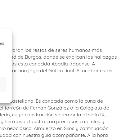
os
ies
ncontraron los restos de seres humanos más
a ciudad de Burgos, donde se explican los hallazgos
o
itaremos esta conocida Abadía trapense. A
irar una joya del Gótico final. Al acabar estas
ural castellana. Es conocida como la cuna de
el torreón de Fernán González o la Colegiata de
rio, cuya construcción se remonta al siglo IX,
 y hermoso claustro con preciosos capiteles y
ilo neoclásico. Almuerzo en Silos y continuación
 ciudad con nuestra guía acompañante. A la hora