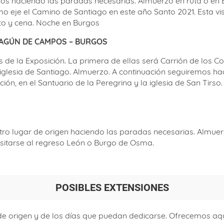
 haciendo las paradas necesarias. Almuerzo en ruta o en Bu
 eje el Camino de Santiago en este año Santo 2021. Esta vis
nto y cena. Noche en Burgos
AHAGÚN DE CAMPOS – BURGOS
s de la Exposición. La primera de ellas será Carrión de los C
iglesia de Santiago. Almuerzo. A continuación seguiremos h
ión, en el Santuario de la Peregrina y la iglesia de San Tirs
o lugar de origen haciendo las paradas necesarias. Almuerzo 
isitarse al regreso León o Burgo de Osma.
POSIBLES EXTENSIONES
e origen y de los días que puedan dedicarse. Ofrecemos aqu