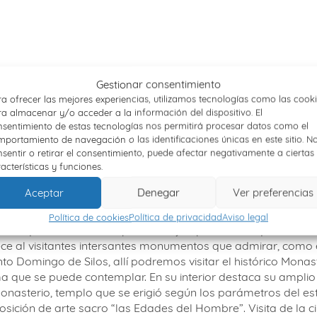
Gestionar consentimiento
a – San Pedro de Cardeña – Cartuja de Miraflores – Burg
a ofrecer las mejores experiencias, utilizamos tecnologías como las cook
a almacenar y/o acceder a la información del dispositivo. El
4 km, donde podremos ver los yacimientos en los que se e
sentimiento de estas tecnologías nos permitirá procesar datos como el
ita del Museo de la Evolución Humana, que se encuentra en l
portamiento de navegación o las identificaciones únicas en este sitio. N
na*. Por la tarde iremos a San Pedro de Cardeña, donde vis
sentir o retirar el consentimiento, puede afectar negativamente a ciertas
flores a tan solo unos tres km del centro
donde podremos adm
acterísticas y funciones.
 Noche en Burgos
.
Aceptar
Denegar
Ver preferencias
Lerma – Burgos
Política de cookies
Política de privacidad
Aviso legal
blo que nos ofrece un precioso ejemplo de la arquitectura r
rece al visitantes intersantes monumentos que admirar, como 
omingo de Silos, allí podremos visitar el histórico Monaste
a que se puede contemplar. En su interior destaca su amplio
Monasterio, templo que se erigió según los parámetros del est
osición de arte sacro “las Edades del Hombre”. Visita de la