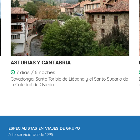
ASTURIAS Y CANTABRIA
7 días / 6 noches
Covadonga, Santo Toribio de Liébana y el Santo Sudario de
la Catedral de Oviedo
ESPECIALISTAS EN VIAJES DE GRUPO
A tu servicio desde 1995.