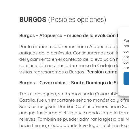
BURGOS
(Posibles opciones)
Burgos – Atapuerca – museo de la evolución
human
Par
par
Por la mañana saldremos hacia Atapuerca a unos 2
con
antiguos de la península. Continuaremos con la vis
com
del yacimiento en el contexto de la evolución huma
con
continuación nos trasladaremosa la Cartuja de Mira
car
visitas regresaremos a Burgos.
Pensión completa.
Burgos – Covarrubias – Santo Domingo de Silos
–
Tras el desayuno, saldremos hacia Covarrubias, pue
Castilla, fue un importante señorío monástico y of
San Cosme y San Damián Continuaremos hacia Santo D
aunque fue durante el siglo XI cuando toma la form
relieves. También se pueder admirar la iglesia del 
hacia Lerma, ciudad donde tuvo lugar la última Exp