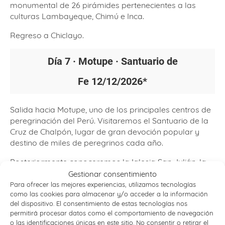
monumental de 26 pirámides pertenecientes a las
culturas Lambayeque, Chimú e Inca.
Regreso a Chiclayo.
Día 7 · Motupe · Santuario de
Fe
12/12/2026*
Salida hacia Motupe, uno de los principales centros de
peregrinación del Perú. Visitaremos el Santuario de la
Cruz de Chalpón, lugar de gran devoción popular y
destino de miles de peregrinos cada año.
Posteriormente conoceremos la Iglesia San Julián, la
Iglesia San Pablo de Pacora y la Iglesia San Pedro de
Gestionar consentimiento
Lambayeque, extraordinarios ejemplos de la
Para ofrecer las mejores experiencias, utilizamos tecnologías
como las cookies para almacenar y/o acceder a la información
arquitectura religiosa colonial peruana.
del dispositivo. El consentimiento de estas tecnologías nos
permitirá procesar datos como el comportamiento de navegación
Regreso a Chiclayo.
o las identificaciones únicas en este sitio. No consentir o retirar el