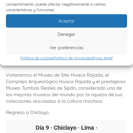
consentimiento, puede afectar negativamente a ciertas
Día 8 · Sipán y Zaña · Herencia
características y funciones.
Mochica
13/12/2026*
Aceptar
Denegar
Comenzaremos el día visitando el Convento San
Agustín en Zaña, importante conjunto religioso colonial.
Ver preferencias
Continuaremos hacia Sipán para descubrir algunos de
los hallazgos arqueológicos más importantes de
Política de cookies
Política de privacidad
Aviso legal
América.
Visitaremos el Museo de Sitio Huaca Rajada, el
Complejo Arqueológico Huaca Rajada y el prestigioso
Museo Tumbas Reales de Sipán, considerado uno de
los mejores museos del mundo por la riqueza de sus
colecciones vinculadas a la cultura mochica.
Regreso a Chiclayo.
Día 9 · Chiclayo · Lima ·