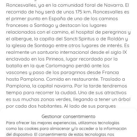
Roncesvalles, ya en la comunidad foral de Navarra. El
recorrido de hoy será de unos 175 km. Roncesvalles es
el primer punto en España de uno de los caminos
franceses a Santiago y destacan los lugares
relacionados con el camino, el hospital de peregrinos y
el albergue, la capilla del Sancti Spiritus o de Roldán y
la iglesia de Santiago entre otros lugares de interés. Es
realmente un santuario internacional desde el siglo IX
enclavado en los Pirineos, lugar recordado por la
batalla en la que Carlomagno perdió ante los
vascones y paso de los paragrinos desde Francia
hasta Pamplona. Comida en restaurante. Traslado a
Pamplona, la capital navarra. Por la tarde tendremos
tiempo para recorrer la ciudad. Uno de sus atractivos
es sus muchas zonas verdes, llegando a tener un árbol
por cada dos habitantes. Al lado de sus parques
podremos admirar sus edificios religiosos como la
Gestionar consentimiento
catedral de Santa María o la iglesia de San Saturnino y
Para ofrecer las mejores experiencias, utilizamos tecnologías
sus bellos edificios civiles como el Ayuntamiento o el
como las cookies para almacenar y/o acceder a la información
Palacio de Navarra, así como disfrutar caminando por
del dispositivo. El consentimiento de estas tecnologías nos