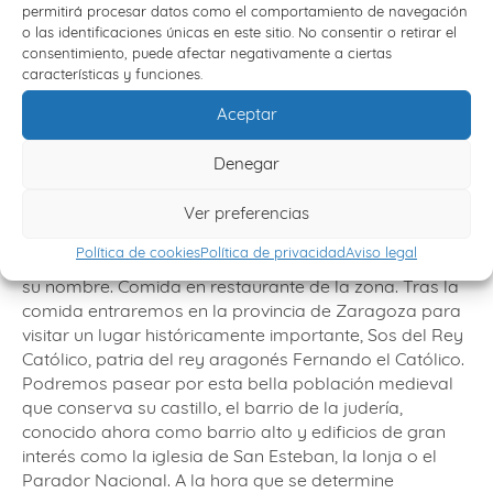
el paseo de Sarasate o la plaza del Castillo. Cena y
permitirá procesar datos como el comportamiento de navegación
alojamiento.
o las identificaciones únicas en este sitio. No consentir o retirar el
consentimiento, puede afectar negativamente a ciertas
día 4º,
P
amplona – Leyre – Javier – Sos del Rey
características y funciones.
católico – P
amplona
Aceptar
Tras el desayuno nos trasladaremos a Leyre. En un
Denegar
paraje incomparable se alza el monasterio donde se
encuentran los restos de los reyes de Navarra. A
Ver preferencias
continuación continuaremos a Javier, lugar que vio
nacer al estrecho colaborador de San Ignacio, San
Política de cookies
Política de privacidad
Aviso legal
Francisco Javier. Podremos visitar el castillo que lleva
su nombre. Comida en restaurante de la zona. Tras la
comida entraremos en la provincia de Zaragoza para
visitar un lugar históricamente importante, Sos del Rey
Católico, patria del rey aragonés Fernando el Católico.
Podremos pasear por esta bella población medieval
que conserva su castillo, el barrio de la judería,
conocido ahora como barrio alto y edificios de gran
interés como la iglesia de San Esteban, la lonja o el
Parador Nacional. A la hora que se determine