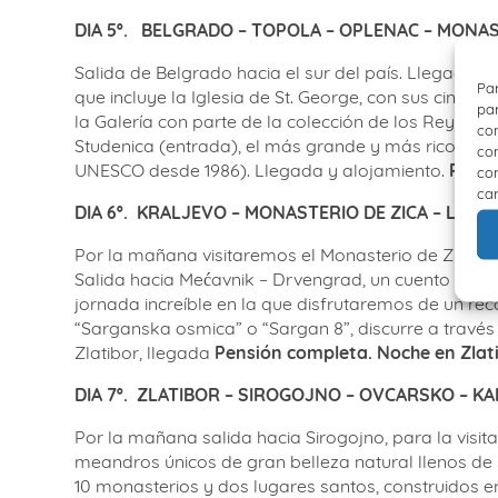
DIA 5º.
BELGRADO – TOPOLA – OPLENAC – MONA
Salida de Belgrado hacia el sur del país. Llegada 
Par
que incluye la Iglesia de St. George, con sus cinco 
par
la Galería con parte de la colección de los Reyes Pe
con
Studenica (entrada), el más grande y más rico de lo
com
UNESCO desde 1986). Llegada y alojamiento.
Pensi
con
car
DIA 6º.
KRALJEVO – MONASTERIO DE ZICA – LA VI
Por la mañana visitaremos el Monasterio de Zica, u
Salida hacia Mećavnik – Drvengrad, un cuento de ha
jornada increíble en la que disfrutaremos de un rec
“Sarganska osmica” o “Sargan 8”, discurre a través 
Zlatibor, llegada
Pensión completa. Noche en Zlat
DIA 7º.
ZLATIBOR – SIROGOJNO – OVCARSKO – KA
Por la mañana salida hacia Sirogojno, para la vis
meandros únicos de gran belleza natural llenos de m
10 monasterios y dos lugares santos, construidos en e