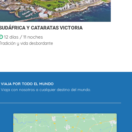
SUDÁFRICA Y CATARATAS VICTORIA
PAÍS
12 días / 11 noches
8 d
Tradición y vida desbordante
Lituan
VIAJA POR TODO EL MUNDO
Viaja con nosotros a cualquier destino del mundo.