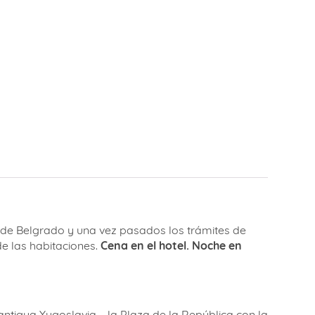
 de Belgrado y una vez pasados los trámites de
de las habitaciones.
Cena en el hotel. Noche en
 antigua Yugoslavia – la Plaza de la República con la