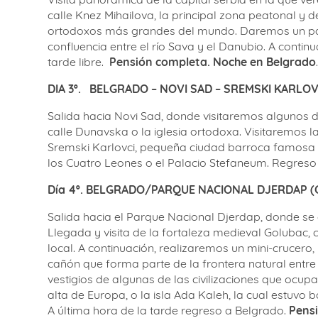
calle Knez Mihailova, la principal zona peatonal y d
ortodoxos más grandes del mundo. Daremos un pase
confluencia entre el río Sava y el Danubio. A conti
tarde libre.
Pensión completa. Noche en Belgrado
.
DIA 3º.
BELGRADO – NOVI SAD – SREMSKI KARLO
Salida hacia Novi Sad, donde visitaremos algunos de 
calle Dunavska o la iglesia ortodoxa. Visitaremos l
Sremski Karlovci, pequeña ciudad barroca famosa p
los Cuatro Leones o el Palacio Stefaneum. Regreso
Día 4º. BELGRADO/PARQUE NACIONAL DJERDAP (
Salida hacia el Parque Nacional Djerdap, donde se 
Llegada y visita de la fortaleza medieval Golubac, c
local. A continuación, realizaremos un mini-crucero
cañón que forma parte de la frontera natural entre
vestigios de algunas de las civilizaciones que ocu
alta de Europa, o la isla Ada Kaleh, la cual estuv
A última hora de la tarde regreso a Belgrado.
Pens