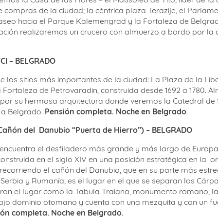
e compras de la ciudad; la céntrica plaza Terazije, el Parlam
o hacia el Parque Kalemengrad y la Fortaleza de Belgrado,
nuación realizaremos un crucero con almuerzo a bordo por la 
VCI – BELGRADO
los sitios más importantes de la ciudad: La Plaza de la Liberta
a Fortaleza de Petrovaradin, construida desde 1692 a 1780. A
or su hermosa arquitectura donde veremos la Catedral de Sa
 a Belgrado.
Pensión completa. Noche en Belgrado
.
Cañón del
Danubio “Puerta de Hierro”) – BELGRADO
encuentra el desfiladero más grande y más largo de Europa, q
onstruida en el siglo XIV en una posición estratégica en la
or
, recorriendo el cañón del Danubio, que en su parte más estr
 Serbia y Rumanía, es el lugar en el que se separan los Cárp
paron el lugar como la Tabula Traiana, monumento romano, la
o bajo dominio otomano y cuenta con una mezquita y con un fu
ión completa. Noche en Belgrado
.