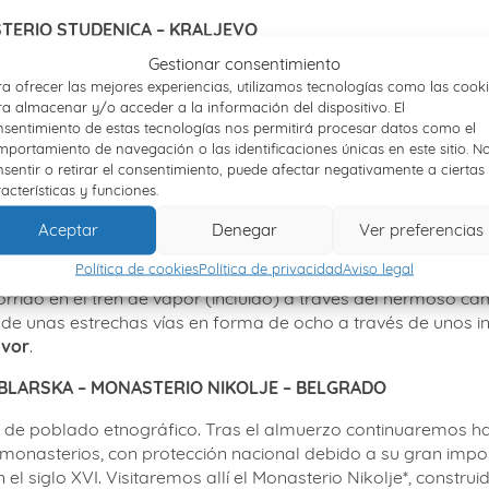
STERIO STUDENICA
–
KRALJEVO
Gestionar consentimiento
a Topola-Oplenac, donde visitaremos el Memorial del Rey Pedr
a ofrecer las mejores experiencias, utilizamos tecnologías como las cook
cúpulas y sus impresionantes mosaicos; el Mausoleo de la fami
a almacenar y/o acceder a la información del dispositivo. El
dro y Alejandro. Continuación hacia Kraljevo. Almuerzo en res
sentimiento de estas tecnologías nos permitirá procesar datos como el
s monasterios ortodoxos de Serbia, centro espiritual y artíst
portamiento de navegación o las identificaciones únicas en este sitio. N
ón completa. Noche en Kraljevo
.
sentir o retirar el consentimiento, puede afectar negativamente a ciertas
acterísticas y funciones.
LLA DE
MECAVNIK – EL TREN SARGAN 8 –
ZLATIVOR
Aceptar
Denegar
Ver preferencias
na de las mejores muestras de la arquitectura medieval serb
Política de cookies
Política de privacidad
Aviso legal
das en Mokra Gora. Visitaremos su poblado etnográfico. Tras
orrido en el tren de vapor (incluido) a través del hermoso ca
de unas estrechas vías en forma de ocho a través de unos inc
ivor
.
BLARSKA –
MONASTERIO NIKOLJE – BELGRADO
ita de poblado etnográfico. Tras el almuerzo continuaremos 
onasterios, con protección nacional debido a su gran importan
l siglo XVI. Visitaremos allí el Monasterio Nikolje*, construi