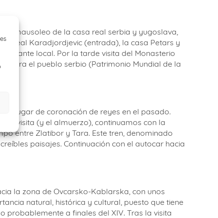
o I, mausoleo de la casa real serbia y yugoslava,
ies
lia real Karadjordjevic (entrada), la casa Petars y
taurante local. Por la tarde visita del Monasterio
ico para el pueblo serbio (Patrimonio Mundial de la
o
ia y lugar de coronación de reyes en el pasado.
 la visita (y el almuerzo), continuamos con la
mpo entre Zlatibor y Tara. Este tren, denominado
reíbles paisajes. Continuación con el autocar hacia
hacia la zona de Ovcarsko-Kablarska, con unos
cia natural, histórica y cultural, puesto que tiene
do probablemente a finales del XIV. Tras la visita