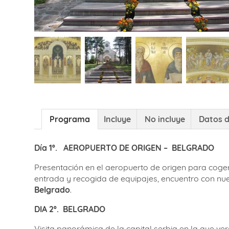
Programa
Incluye
No incluye
Datos d
Día 1º.
AEROPUERTO DE ORIGEN –
BELGRADO
Presentación en el aeropuerto de origen para coge
entrada y recogida de equipajes, encuentro con nues
Belgrado
.
DIA 2º.
BELGRADO
Visita panorámica de la capital serbia en la que ver