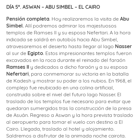
DÍA 5º. ASWAN – ABU SIMBEL – EL CAIRO
Pensión completa
. Hoy realizaremos la visita de
Abu
Simbel.
Allí podremos admirar los majestuosos
templos de Ramses II y su esposa Nefertari. A la hora
indicada se saldrá en autobús hacia Abu Simbel,
atravesaremos el desierto hasta llegar al lago
Nasser
al sur de
Egipto
. Estos impresionantes templos fueron
excavados en la roca durante el reinado del faraón
Ramses II
y dedicados a dicho faraón y a su esposa
Nefertari
, para conmemorar su victoria en la batalla
de Kadesh y mostrar su poder a los nubios. En 1968, el
complejo fue reubicado en una colina artificial,
construida sobre el nivel del futuro lago Nasser. El
traslado de los templos fue necesario para evitar que
quedaran sumergidos tras la construcción de la presa
de Asuán. Regreso a Aswan y la hora prevista traslado
al aeropuerto para tomar el vuelo con destino a El
Cairo. Llegada, traslado al hotel y alojamiento.
Saldremos a disfrutar de la animada noche cairota.