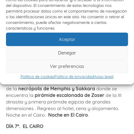
aunque su esplendor lo alcanzo durante la IV dinastía,
del dispositivo. El consentimiento de estas tecnologías nos
con la
pirámide de Keops
, también conocida como la
permitirá procesar datos como el comportamiento de navegación
Gran Pirámide
, la de
Kefrén
y la, relativamente
o las identificaciones únicas en este sitio. No consentir o retirar el
pequeña, Micerino. También visitaremos el
Templo del
consentimiento, puede afectar negativamente a ciertas
características y funciones.
Valle de Kefrén
, a 500 m de la Pirámide del mismo
nombre, casi intacto al haber estado cubierto por la
Aceptar
arena hasta el siglo XIX. Y junto al templo
la gran
Esfinge
con una altura de unos veinte metros y 57
Denegar
metros de longitud. La cabeza podría representar al
faraón
Kefrén
con cuerpo de león. En épocas antiguas
Ver preferencias
estaba pintada en vivos colores: rojo el cuerpo y la
cara, y el nemes que cubría la cabeza con rayas
Política de cookies
Política de privacidad
Aviso legal
amarillas y azules. Por la tarde realizaremos la visita
de la
necrópolis de Memphis y Sakkara
donde se
encuentra la
pirámide escalonada de Zoser
de la III
dinastia y primera pirámide egipcia de grandes
dimensiones . Regreso al hotel, cena y alojamiento.
Noche en el Cairo.
Noche en El Cairo
.
DÍA 7º. EL CAIRO