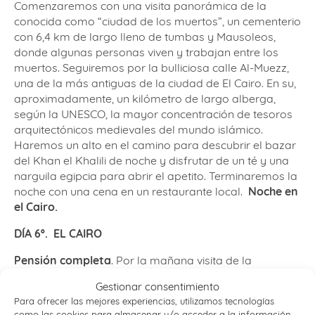
Comenzaremos con una visita panorámica de la
conocida como “ciudad de los muertos”, un cementerio
con 6,4 km de largo lleno de tumbas y Mausoleos,
donde algunas personas viven y trabajan entre los
muertos. Seguiremos por la bulliciosa calle Al-Muezz,
una de la más antiguas de la ciudad de El Cairo. En su,
aproximadamente, un kilómetro de largo alberga,
según la UNESCO, la mayor concentración de tesoros
arquitectónicos medievales del mundo islámico.
Haremos un alto en el camino para descubrir el bazar
del Khan el Khalili de noche y disfrutar de un té y una
narguila egipcia para abrir el apetito. Terminaremos la
noche con una cena en un restaurante local.
Noche en
el Cairo.
DÍA 6º. EL CAIRO
Pensión completa
. Por la mañana visita de la
conocida como explanada de las pirámides. La
Gestionar consentimiento
necrópolis de Guiza
es la mayor del Antiguo Egipto
Para ofrecer las mejores experiencias, utilizamos tecnologías
con enterramientos desde las primeras dinastias
como las cookies para almacenar y/o acceder a la información