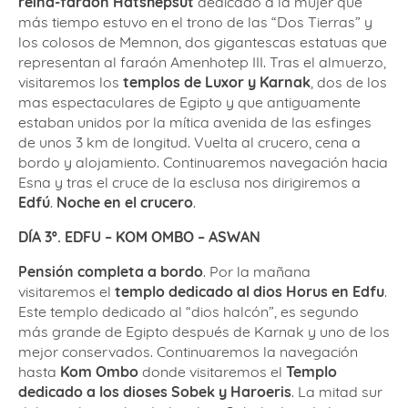
reina-faraón Hatshepsut
dedicado a la mujer que
más tiempo estuvo en el trono de las “Dos Tierras” y
los colosos de Memnon, dos gigantescas estatuas que
representan al faraón Amenhotep III. Tras el almuerzo,
visitaremos los
templos de Luxor y Karnak
, dos de los
mas espectaculares de Egipto y que antiguamente
estaban unidos por la mítica avenida de las esfinges
de unos 3 km de longitud. Vuelta al crucero, cena a
bordo y alojamiento. Continuaremos navegación hacia
Esna y tras el cruce de la esclusa nos dirigiremos a
Edfú
.
Noche en el crucero
.
DÍA 3º. EDFU – KOM OMBO – ASWAN
Pensión completa a bordo
. Por la mañana
visitaremos el
templo dedicado al dios Horus en Edfu
.
Este templo dedicado al “dios halcón”, es segundo
más grande de Egipto después de Karnak y uno de los
mejor conservados. Continuaremos la navegación
hasta
Kom Ombo
donde visitaremos el
Templo
dedicado a los dioses Sobek y Haroeris
. La mitad sur