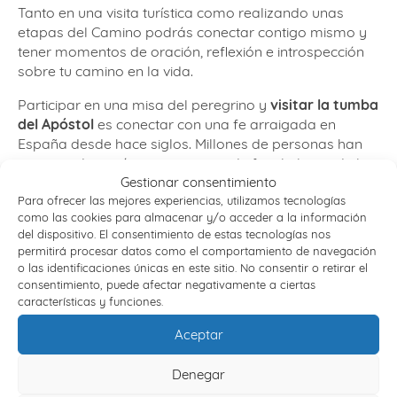
Tanto en una visita turística como realizando unas
etapas del Camino podrás conectar contigo mismo y
tener momentos de oración, reflexión e introspección
sobre tu camino en la vida.
Participar en una misa del peregrino y
visitar la tumba
del Apóstol
es conectar con una fe arraigada en
España desde hace siglos. Millones de personas han
encontrado aquí sus respuestas de fe a lo largo de la
Gestionar consentimiento
historia.
Para ofrecer las mejores experiencias, utilizamos tecnologías
como las cookies para almacenar y/o acceder a la información
del dispositivo. El consentimiento de estas tecnologías nos
Preparar el viaje religioso
permitirá procesar datos como el comportamiento de navegación
o las identificaciones únicas en este sitio. No consentir o retirar el
consentimiento, puede afectar negativamente a ciertas
Prepararse para un viaje religioso
requiere una
características y funciones.
planificación cuidadosa. Elegir bien el destino depende
mucho de nuestras preferencias y nuestro estado
Aceptar
anímico actual.
Denegar
Una vez elegido conviene organizarlo con los mejores.