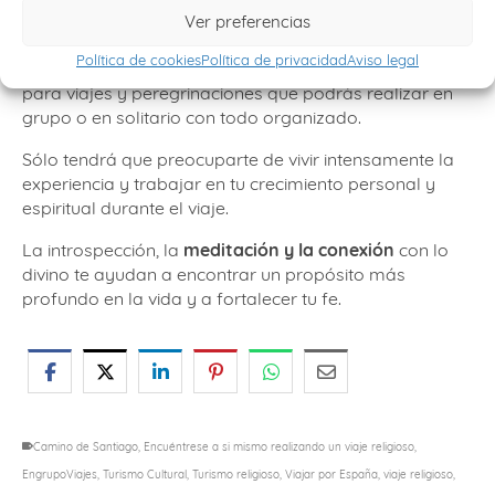
Ver preferencias
Política de cookies
Política de privacidad
Aviso legal
En
EnGrupo Viajes
disponemos de distintos paquetes
para viajes y peregrinaciones que podrás realizar en
grupo o en solitario con todo organizado.
Sólo tendrá que preocuparte de vivir intensamente la
experiencia y trabajar en tu crecimiento personal y
espiritual durante el viaje.
La introspección, la
meditación y la conexión
con lo
divino te ayudan a encontrar un propósito más
profundo en la vida y a fortalecer tu fe.
Camino de Santiago
,
Encuéntrese a si mismo realizando un viaje religioso
,
EngrupoViajes
,
Turismo Cultural
,
Turismo religioso
,
Viajar por España
,
viaje religioso
,