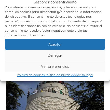
Gestionar consentimiento
􏰓􏰁􏰀􏰄􏰉 iniciaremos nuestro camino de regreso al lugar
Para ofrecer las mejores experiencias, utilizamos tecnologías
de origen. Fin del viaje y de 􏰏􏰂nuestros servicios.
como las cookies para almacenar y/o acceder a la información
del dispositivo. El consentimiento de estas tecnologías nos
permitirá procesar datos como el comportamiento de navegación
o las identificaciones únicas en este sitio. No consentir o retirar el
Viajes relacionados
consentimiento, puede afectar negativamente a ciertas
características y funciones.
Aceptar
Denegar
Ver preferencias
Política de cookies
Política de privacidad
Aviso legal