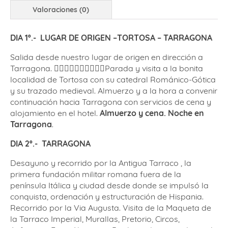
Valoraciones (0)
DIA 1º.- LUGAR DE ORIGEN –TORTOSA – TARRAGONA
Salida desde nuestro lugar de origen en dirección a
Tarragona. 􏰣􏰆􏰅􏰅􏰆􏰚􏰉􏰀􏰆􏰝Parada y visita a la bonita
localidad de Tortosa con su catedral Románico-Gótica
y su trazado medieval. Almuerzo y a la hora a convenir
continuación hacia Tarragona con servicios de cena y
alojamiento en el hotel.
Almuerzo y cena. Noche en
Tarragona
.
DIA 2º.- TARRAGONA
Desayuno y recorrido por la Antigua Tarraco , la
primera fundación militar romana fuera de la
península Itálica y ciudad desde donde se impulsó la
conquista, ordenación y estructuración de Hispania.
Recorrido por la Via Augusta. Visita de la Maqueta de
la Tarraco Imperial, Murallas, Pretorio, Circos,