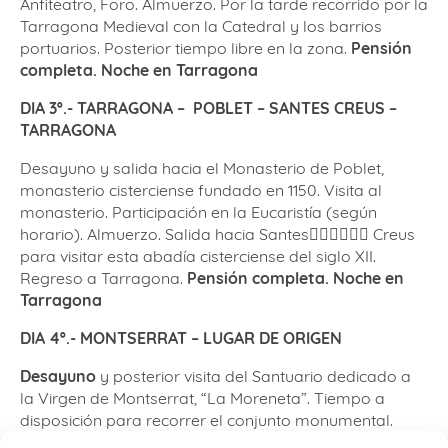
Anfiteatro, Foro. Almuerzo. Por la tarde recorrido por la
Tarragona Medieval con la Catedral y los barrios
portuarios. Posterior tiempo libre en la zona.
Pensión
completa. Noche en Tarragona
DIA 3º.- TARRAGONA – POBLET – SANTES CREUS –
TARRAGONA
Desayuno y salida hacia el Monasterio de Poblet,
monasterio cisterciense fundado en 1150. Visita al
monasterio. Participación en la Eucaristía (según
horario). Almuerzo. Salida hacia Santes􏰬􏰅􏰂􏰁􏰃􏰝 Creus
para visitar esta abadía cisterciense del siglo XII.
Regreso a Tarragona.
Pensión completa. Noche en
Tarragona
DIA 4º.- MONTSERRAT – LUGAR DE ORIGEN
Desayuno
y posterior visita del Santuario dedicado a
la Virgen de Montserrat, “La Moreneta”. Tiempo a
disposición para recorrer el conjunto monumental.
Almuerzo
. A la hora a convenir􏰅􏰂􏰚􏰅􏰂􏰃􏰉 􏰆 􏰀􏰁􏰂􏰃􏰄􏰅􏰉