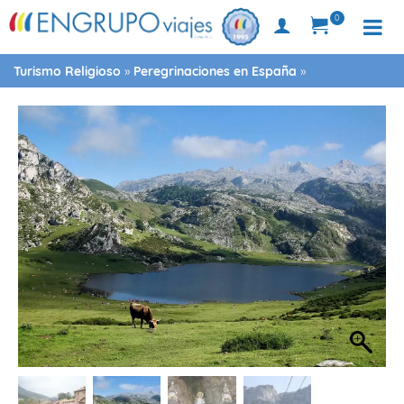
0
Turismo Religioso
»
Peregrinaciones en España
»