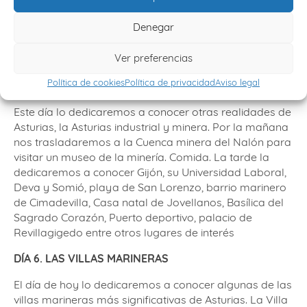
Denegar
Ver preferencias
DÍA 5. LA ASTURIAS INDUSTRIAL Y MINERA – MUSEO
Política de cookies
Política de privacidad
Aviso legal
DE LA MINERÍA Y GIJÓN
Este día lo dedicaremos a conocer otras realidades de
Asturias, la Asturias industrial y minera. Por la mañana
nos trasladaremos a la Cuenca minera del Nalón para
visitar un museo de la minería. Comida. La tarde la
dedicaremos a conocer Gijón, su Universidad Laboral,
Deva y Somió, playa de San Lorenzo, barrio marinero
de Cimadevilla, Casa natal de Jovellanos, Basílica del
Sagrado Corazón, Puerto deportivo, palacio de
Revillagigedo entre otros lugares de interés
DÍA 6. LAS VILLAS MARINERAS
El día de hoy lo dedicaremos a conocer algunas de las
villas marineras más significativas de Asturias. La Villa