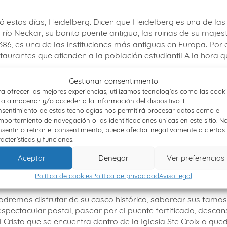
ó estos días, Heidelberg. Dicen que Heidelberg es una de la
 río Neckar, su bonito puente antiguo, las ruinas de su majest
386, es una de las instituciones más antiguas en Europa. Po
staurantes que atienden a la población estudiantil A la hor
Gestionar consentimiento
sburgo
a ofrecer las mejores experiencias, utilizamos tecnologías como las cook
a almacenar y/o acceder a la información del dispositivo. El
ecioso y encantador pueblecito que está considerado uno de 
sentimiento de estas tecnologías nos permitirá procesar datos como el
a villa de Bella en la película “La Bella y la Bestia”. El cent
portamiento de navegación o las identificaciones únicas en este sitio. N
se establecen tres calles concéntricas que nos ofrecerán muy
sentir o retirar el consentimiento, puede afectar negativamente a ciertas
rtamento del Alto Rin, dentro de la región de la Alsacia. Este
acterísticas y funciones.
 alemana muchos de los edificios del casco históricos se hici
Aceptar
Denegar
Ver preferencias
urgo
.
Política de cookies
Política de privacidad
Aviso legal
strasburgo
 podremos disfrutar de su casco histórico, saborear sus famos
spectacular postal, pasear por el puente fortificado, descans
Cristo que se encuentra dentro de la Iglesia Ste Croix o qued