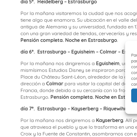
día 5º.
H
eidelberg – Estrasburgo
Por la mañana visitaremos la ciudad que nos acogi
tiene algo que enamora. Su ubicación en el valle del
antigua de Alemania y su universidad, fundada en 1
con una gran variedad de tiendas, cervecerías y re
Pensión completa. Noche en Estrasburgo
.
día 6º.
E
strasburgo – Eguisheim – Colmar – Estra
Par
par
Por la mañana nos dirigiremos a
Eguisheim
, un pr
con
mismísimos Estudios Disney se inspiraron para crear l
com
Place du Château Saint-Léon, alrededor de la cual 
con
dirección a
Colmar
para visitar la capital del depa
car
Francia, donde debido a su cercanía con la frontera
Estrasburgo.
Pensión completa. Noche en Estrasb
día 7º.
Estrasburgo – Kayserberg – Riquewihr – E
Por la mañana nos dirigiremos a
Kayserberg
. Allí
que atraviesa el pueblo y que lo trasforma en una e
Croix y la Fuente de Constantin, asombrarnos con el 