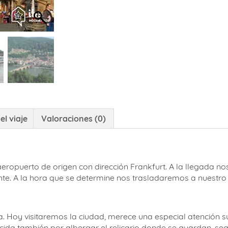
el viaje
Valoraciones (0)
eropuerto de origen con dirección Frankfurt. A la llegada 
te. A la hora que se determine nos trasladaremos a nuestro 
. Hoy visitaremos la ciudad, merece una especial atención su
ida también por albergar el relicario donde se guardan, segú