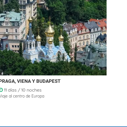
PRAGA, VIENA Y BUDAPEST
INDI
11 días / 10 noches
14 
Viaje al centro de Europa
La ese