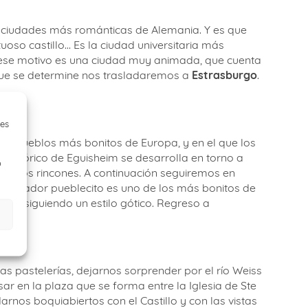
s ciudades más románticas de Alemania. Y es que
uoso castillo… Es la ciudad universitaria más
r ese motivo es una ciudad muy animada, que cuenta
a que se determine nos trasladaremos a
Estrasburgo
.
ies
los pueblos más bonitos de Europa, y en el que los
ro histórico de Eguisheim se desarrolla en torno a
o
 bellos rincones. A continuación seguiremos en
 encantador pueblecito es uno de los más bonitos de
eron siguiendo un estilo gótico. Regreso a
as pastelerías, dejarnos sorprender por el río Weiss
ar en la plaza que se forma entre la Iglesia de Ste
arnos boquiabiertos con el Castillo y con las vistas