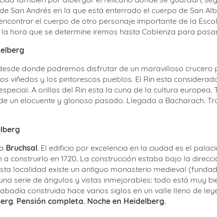
 de San Andrés en la que está enterrado el cuerpo de San Albe
contrar el cuerpo de otro personaje importante de la Escolá
 la hora que se determine iremos hasta Coblenza para pasar
delberg
esde donde podremos disfrutar de un maravilloso crucero po
los viñedos y los pintorescos pueblos. El Rin esta considera
ial. A orillas del Rin esta la cuna de la cultura europea. T
, de un elocuente y glorioso pasado. Llegada a Bacharach. T
elberg
 a
Bruchsal
. El edificio por excelencia en la ciudad es el pala
 a construirlo en 1720. La construcción estaba bajo la direc
esta localidad existe un antiguo monasterio medieval (fundad
na serie de ángulos y vistas inmejorables: todo está muy b
 abadía construida hace varios siglos en un valle lleno de l
berg
.
Pensión completa. Noche en Heidelberg.