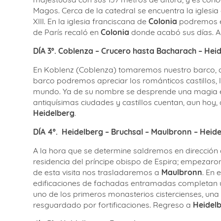
Magos. Cerca de la catedral se encuentra la iglesia
XIII. En la iglesia franciscana de
Colonia
podremos en
de París recaló en
Colonia
donde acabó sus días. A
DÍA 3º.
C
oblenza – Crucero hasta Bacharach – Hei
En Koblenz (Coblenza) tomaremos nuestro barco, d
barco podremos apreciar los románticos castillos, 
mundo. Ya de su nombre se desprende una magia espec
antiquísimas ciudades y castillos cuentan, aun hoy
Heidelberg
.
DÍA 4º.
H
eidelberg – Bruchsal – Maulbronn – Heid
A la hora que se determine saldremos en dirección
residencia del príncipe obispo de Espira; empezaron
de esta visita nos trasladaremos a
Maulbronn
. En 
edificaciones de fachadas entramadas completan u
uno de los primeros monasterios cistercienses, una
resguardado por fortificaciones. Regreso a
Heidel