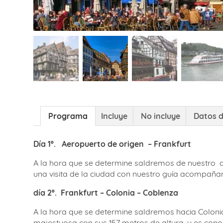
Programa
Incluye
No incluye
Datos d
Día 1º.
Aeropuerto de origen – Frankfurt
A la hora que se determine saldremos de nuestro a
una visita de la ciudad con nuestro guía acompañan
día 2º.
F
rankfurt – Colonia – Coblenza
A la hora que se determine saldremos hacia Colonia
majestuosa con sus 157 metros de altura, y es conoc