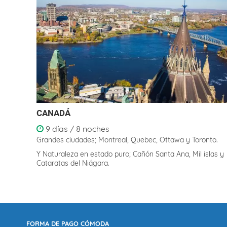
CANADÁ
9 días / 8 noches
Grandes ciudades; Montreal, Quebec, Ottawa y Toronto.
Y Naturaleza en estado puro; Cañón Santa Ana, Mil islas y
Cataratas del Niágara.
FORMA DE PAGO CÓMODA