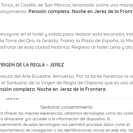
oros, el Castillo de San Marcos, levantado sobre una mezqui
y alojamiento.
Pensión completa. Noche en Jerez de la Fron
ayuno en el hotel y salida para realizar esta excursión, incluid
 Torre del Oro, la Giralda, Triana, la Plaza de España, la M
isfrutar de esta ciudad histórica. Regreso al hotel, cena y al
VIRGEN DE LA REGLA – JEREZ
daluza del Arte Ecuestre. Almuerzo. Por la tarde haremos la v
os el Santuario de la Virgen de Regla de Chipiona que es uno
nsión completa. Noche en Jerez de la Frontera
 – JEREZ
Gestionar consentimiento
e estas excursiones:
a ofrecer las mejores experiencias, utilizamos tecnologías como las cook
a almacenar y/o acceder a la información del dispositivo. El
sentimiento de estas tecnologías nos permitirá procesar datos como el
portamiento de navegación o las identificaciones únicas en este sitio. N