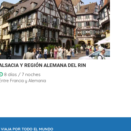
ALSACIA Y REGIÓN ALEMANA DEL RIN
JORD
8 días / 7 noches
7 d
Entre Francia y Alemania
Jordan
VIAJA POR TODO EL MUNDO