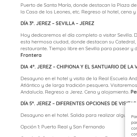
Puerto de Santa María, donde destacan la Plaza de T
la Casa de los Leones, etc. Regreso al hotel, cena 
DÍA 3º. JEREZ – SEVILLA – JEREZ
Hoy dedicaremos el día completo a visitar Sevilla. Des
esta hermosa ciudad, donde destacan su Catedral, la
restaurante. Tiempo libre en Sevilla para pasear y d
Frontera
DIA 4º. JEREZ – CHIPIONA Y EL SANTUARIO DE LA 
Desayuno en el hotel y visita de la Real Escuela An
Atlántico y de larga tradición pesquera. Visitarem
Andalucía. Regreso a Jerez. Cena y alojamiento.
Pe
DÍA 5º. JEREZ – DIFERENTES OPCIONES DE VISITAS
Desayuno en el hotel. Salida para realizar alguna d
Par
par
Opción 1: Puerto Real y San Fernando
con
com