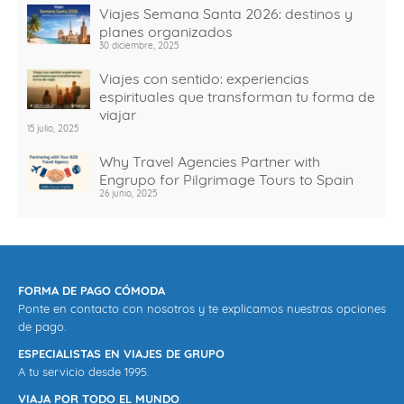
Viajes Semana Santa 2026: destinos y
planes organizados
30 diciembre, 2025
Viajes con sentido: experiencias
espirituales que transforman tu forma de
viajar
15 julio, 2025
Why Travel Agencies Partner with
Engrupo for Pilgrimage Tours to Spain
26 junio, 2025
FORMA DE PAGO CÓMODA
Ponte en contacto con nosotros y te explicamos nuestras opciones
de pago.
ESPECIALISTAS EN VIAJES DE GRUPO
A tu servicio desde 1995.
VIAJA POR TODO EL MUNDO