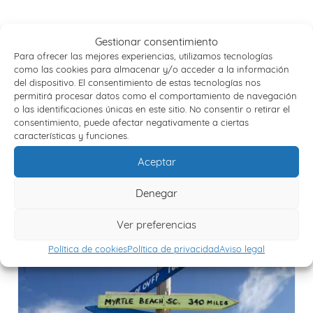
Gestionar consentimiento
Para ofrecer las mejores experiencias, utilizamos tecnologías
como las cookies para almacenar y/o acceder a la información
del dispositivo. El consentimiento de estas tecnologías nos
permitirá procesar datos como el comportamiento de navegación
EngrupoViajes
,
los viajes de San Pablo
,
Peregrinación
,
Turismo Cultural
,
Turismo
o las identificaciones únicas en este sitio. No consentir o retirar el
religioso
,
Viajar por España
,
viajes con amigos
,
viajes con familias
,
viajes en grupo
consentimiento, puede afectar negativamente a ciertas
características y funciones.
Anterior entrada
Siguiente entrada
Aceptar
Denegar
Publicaciones similares
Ver preferencias
Política de cookies
Política de privacidad
Aviso legal