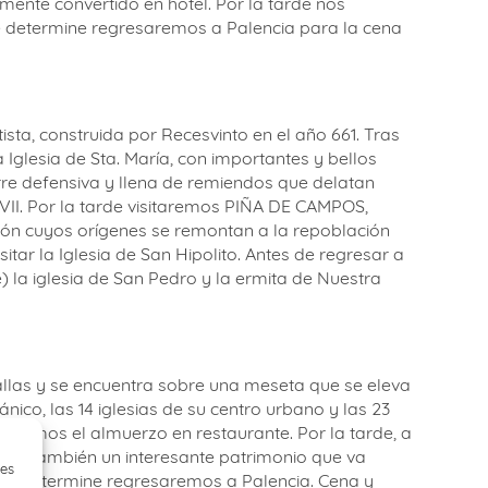
lmente convertido en hotel. Por la tarde nos
determine regresaremos a Palencia para la cena
sta, construida por Recesvinto en el año 661. Tras
 Iglesia de Sta. María, con importantes y bellos
orre defensiva y llena de remiendos que delatan
 XVII. Por la tarde visitaremos PIÑA DE CAMPOS,
ón cuyos orígenes se remontan a la repoblación
itar la Iglesia de San Hipolito. Antes de regresar a
 la iglesia de San Pedro y la ermita de Nuestra
allas y se encuentra sobre una meseta que se eleva
ico, las 14 iglesias de su centro urbano y las 23
dremos el almuerzo en restaurante. Por la tarde, a
rece también un interesante patrimonio que va
ies
ue se determine regresaremos a Palencia. Cena y