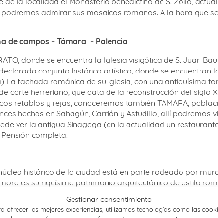
 de la localidad el Monasterio benedictino de S. Zoilo, actua
podremos admirar sus mosaicos romanos. A la hora que se 
ña de campos – Támara – Palencia
O, donde se encuentra la Iglesia visigótica de S. Juan Bauti
eclarada conjunto histórico artístico, donde se encuentran la
pa) La fachada románica de su iglesia, con una antiquísima t
, de corte herreriano, que data de la reconstrucción del siglo
ícos retablos y rejas, conoceremos también TAMARA, poblaci
nces hechos en Sahagún, Carrión y Astudillo, allí podremos vis
 ver la antigua Sinagoga (en la actualidad un restaurante)
. Pensión completa.
úcleo histórico de la ciudad está en parte rodeado por mur
ra es su riquísimo patrimonio arquitectónico de estilo román
n más número y calidad de templos románicos de Europa. Ten
Gestionar consentimiento
isitas en la cercana ciudad de Toro. Conocida por su vino of
a ofrecer las mejores experiencias, utilizamos tecnologías como las cook
olegiata de Santa María la Mayor, del siglo XII. A la hora q