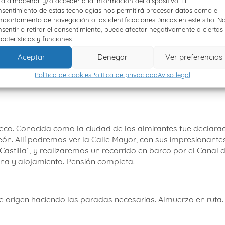
a almacenar y/o acceder a la información del dispositivo. El
sentimiento de estas tecnologías nos permitirá procesar datos como el
portamiento de navegación o las identificaciones únicas en este sitio. N
 Alar
del Rey – Palencia
sentir o retirar el consentimiento, puede afectar negativamente a ciertas
acterísticas y funciones.
TA con su Iglesia de San Martín, joya románica del Camino 
ida hoy por su importantísima industria galletera. Esta ciud
Aceptar
Denegar
Ver preferencias
terio de Sta. María la Real y la Iglesia de S. Miguel. Tras es
Política de cookies
Política de privacidad
Aviso legal
 su km cero, tomando su caudal del Pisuerga. A la hora que s
seco. Conocida como la ciudad de los almirantes fue declara
eón. Allí podremos ver la Calle Mayor, con sus impresionantes 
Castilla”, y realizaremos un recorrido en barco por el Canal
 Cena y alojamiento. Pensión completa.
e origen haciendo las paradas necesarias. Almuerzo en ruta. L