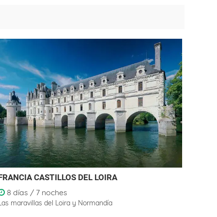
FRANCIA CASTILLOS DEL LOIRA
INDI
8 días / 7 noches
14 
Las maravillas del Loira y Normandía
La ese