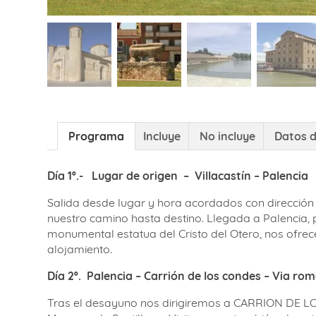
Programa
Incluye
No incluye
Datos d
Día 1º.-
Lugar de origen
–
Villacastín – Palencia
Salida desde lugar y hora acordados con dirección 
nuestro camino hasta destino. Llegada a Palencia, 
monumental estatua del Cristo del Otero, nos ofrece
alojamiento.
Día 2º.
P
alencia – Carrión de los condes – Via
rom
Tras el desayuno nos dirigiremos a CARRION DE LOS