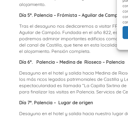
par
alojamiento.
con
com
Día 5º. Palencia – Frómista – Aguilar de Campóo –
con
car
Tras el desayuno nos dedicaremos a visitar FRÓMIS
Aguilar de Campóo. Fundada en el año 822, es conoc
podremos admirar importantes edificios como el Monas
del canal de Castilla, que tiene en esta localidad
el alojamiento. Pensión completa.
Día 6º.
P
alencia – Medina de
R
ioseco – Palencia
Desayuno en el hotel y salida hacia Medina de Rio
los más ricos legados patrimoniales de Castilla y L
espectacularidad es llamada “La Capilla Sixtina de 
para finalizar las visitas en Palencia. Servicios de
Día 7º. Palencia – Lugar de origen
Desayuno en el hotel y salida hacia nuestro lugar d