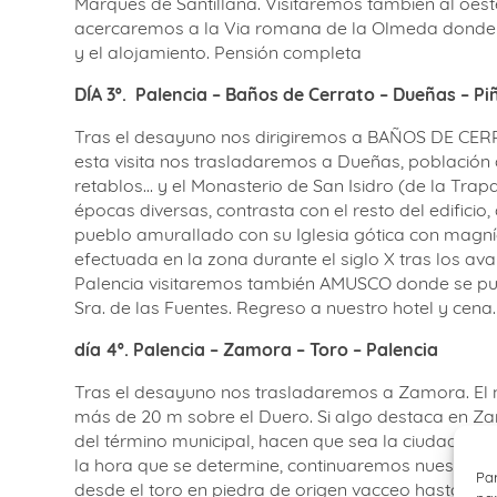
Marques de Santillana. Visitaremos también al oeste
acercaremos a la Via romana de la Olmeda donde 
y el alojamiento. Pensión completa
DÍA 3º.
P
alencia – Baños de Cerrato – Dueñas –
P
i
Tras el desayuno nos dirigiremos a BAÑOS DE CERRAT
esta visita nos trasladaremos a Dueñas, población d
retablos… y el Monasterio de San Isidro (de la Tra
épocas diversas, contrasta con el resto del edificio
pueblo amurallado con su Iglesia gótica con magn
efectuada en la zona durante el siglo X tras los ava
Palencia visitaremos también AMUSCO donde se puede
Sra. de las Fuentes. Regreso a nuestro hotel y cena
día 4º. Palencia – Zamora – Toro – Palencia
Tras el desayuno nos trasladaremos a Zamora. El n
más de 20 m sobre el Duero. Si algo destaca en Zamo
del término municipal, hacen que sea la ciudad co
la hora que se determine, continuaremos nuestras v
Par
desde el toro en piedra de origen vacceo hasta la c