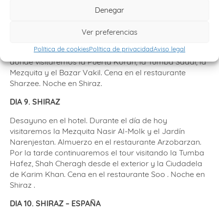
Denegar
DIA 8. SHIRAZ – PERSÉPOLIS – SHIRAZ
Desayuno en el hotel. Viaje a Persépolis (60 km) para
Ver preferencias
visitar Naqsh-e Rostam y Naqsh-e Rajab. Almuerzo en
Política de cookies
Política de privacidad
Aviso legal
el restaurante Parsian. Tras la visitar regreso a Shiraz
donde visitaremos la Puerta Koran, la Tumba Saadi, la
Mezquita y el Bazar Vakil. Cena en el restaurante
Sharzee. Noche en Shiraz.
DIA 9. SHIRAZ
Desayuno en el hotel. Durante el día de hoy
visitaremos la Mezquita Nasir Al-Molk y el Jardín
Narenjestan. Almuerzo en el restaurante Arzobarzan.
Por la tarde continuaremos el tour visitando la Tumba
Hafez, Shah Cheragh desde el exterior y la Ciudadela
de Karim Khan. Cena en el restaurante Soo . Noche en
Shiraz .
DIA 10. SHIRAZ – ESPAÑA