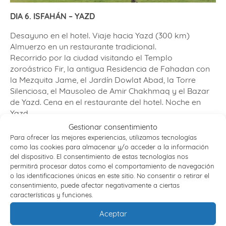
DIA 6. ISFAHÁN – YAZD
Desayuno en el hotel. Viaje hacia Yazd (300 km)
Almuerzo en un restaurante tradicional.
Recorrido por la ciudad visitando el Templo
zoroástrico Fir, la antigua Residencia de Fahadan con
la Mezquita Jame, el Jardín Dowlat Abad, la Torre
Silenciosa, el Mausoleo de Amir Chakhmaq y el Bazar
de Yazd. Cena en el restaurante del hotel. Noche en
Yazd.
Gestionar consentimiento
DIA 7. YAZD – SHIRAZ
Para ofrecer las mejores experiencias, utilizamos tecnologías
como las cookies para almacenar y/o acceder a la información
Desayuno en el hotel. Después se visitará el Museo del
del dispositivo. El consentimiento de estas tecnologías nos
Agua. Una vez realizada esta visita continuaremos el
permitirá procesar datos como el comportamiento de navegación
viaje hacia Shiraz (300 km). De camino nos
o las identificaciones únicas en este sitio. No consentir o retirar el
detendremos en Pasargadae para visitar la Tumba de
consentimiento, puede afectar negativamente a ciertas
características y funciones.
Ciro y las ruinas de su palacio.Almuerzo. Llegada a
Shiraz y alojamiento en el hotel. Cena en el restaurante
Aceptar
Haftkhan. Noche en Shiraz.