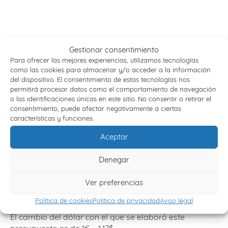
Gestionar consentimiento
Para ofrecer las mejores experiencias, utilizamos tecnologías
como las cookies para almacenar y/o acceder a la información
del dispositivo. El consentimiento de estas tecnologías nos
Información importante
permitirá procesar datos como el comportamiento de navegación
o las identificaciones únicas en este sitio. No consentir o retirar el
consentimiento, puede afectar negativamente a ciertas
El orden de las visitas podrá variar, garantizándose en
características y funciones.
cualquier caso la realización de los servicios
mencionados en el itinerario y todas las visitas
Aceptar
indicadas.
Denegar
Una parte de los pagos se habrá efectuado en dólares
a los proveedores. Cualquier variación importante en el
Ver preferencias
tipo de cambio del dólar podría dar lugar a la revisión
del precio final.
Política de cookies
Política de privacidad
Aviso legal
El cambio del dólar con el que se elaboró este