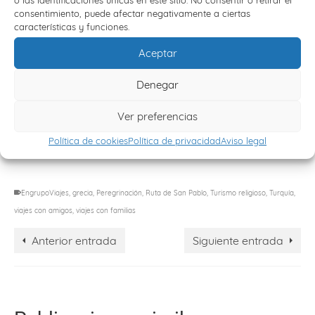
o las identificaciones únicas en este sitio. No consentir o retirar el
consentimiento, puede afectar negativamente a ciertas
Puedes descubrir
más lugares de peregrinación
y
características y funciones.
conocer los sitios más religiosos del mundo en nuestra
sección de turismo religioso
. En
EnGrupo Viajes
nos
Aceptar
gusta ofrecerte experiencias enriquecedoras en lo
cultural e histórico y que te ayuden a profundizar en tu
Denegar
fe.
Ver preferencias
Política de cookies
Política de privacidad
Aviso legal
EngrupoViajes
,
grecia
,
Peregrinación
,
Ruta de San Pablo
,
Turismo religioso
,
Turquía
,
viajes con amigos
,
viajes con familias
Anterior entrada
Siguiente entrada