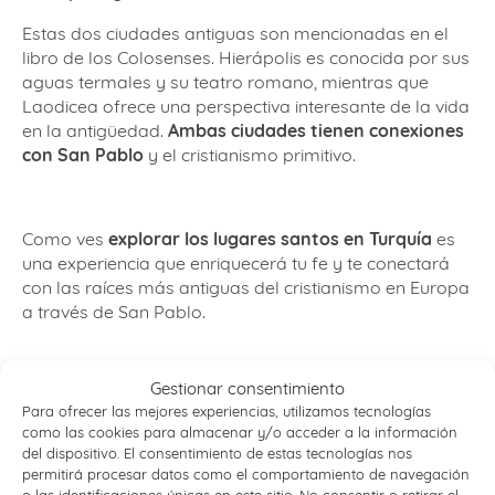
Estas dos ciudades antiguas son mencionadas en el
libro de los Colosenses. Hierápolis es conocida por sus
aguas termales y su teatro romano, mientras que
Laodicea ofrece una perspectiva interesante de la vida
en la antigüedad.
Ambas ciudades tienen conexiones
con San Pablo
y el cristianismo primitivo.
Como ves
explorar los lugares santos en Turquía
es
una experiencia que enriquecerá tu fe y te conectará
con las raíces más antiguas del cristianismo en Europa
a través de San Pablo.
Gestionar consentimiento
La
ruta de San Pablo por Turquía
y Grecia es un viaje
Para ofrecer las mejores experiencias, utilizamos tecnologías
muy rico en lo espiritual y en lo histórico al combinar
como las cookies para almacenar y/o acceder a la información
estas dos facetas.
del dispositivo. El consentimiento de estas tecnologías nos
permitirá procesar datos como el comportamiento de navegación