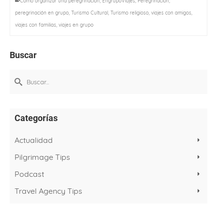
Cómo organizar una peregrinación
,
EngrupoViajes
,
Peregrinación
,
peregrinación en grupo
,
Turismo Cultural
,
Turismo religioso
,
viajes con amigos
,
viajes con familias
,
viajes en grupo
Buscar
Buscar
por:
Categorías
Actualidad
Pilgrimage Tips
Podcast
Travel Agency Tips