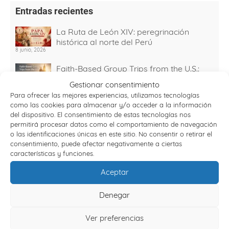
Entradas recientes
La Ruta de León XIV: peregrinación
histórica al norte del Perú
8 junio, 2026
Faith-Based Group Trips from the U.S.:
How to Plan a Meaningful Pilgrimage
Gestionar consentimiento
Abroad
Para ofrecer las mejores experiencias, utilizamos tecnologías
10 febrero, 2026
como las cookies para almacenar y/o acceder a la información
del dispositivo. El consentimiento de estas tecnologías nos
Viajes Semana Santa 2026: destinos y
permitirá procesar datos como el comportamiento de navegación
planes organizados
o las identificaciones únicas en este sitio. No consentir o retirar el
30 diciembre, 2025
consentimiento, puede afectar negativamente a ciertas
Viajes con sentido: experiencias
características y funciones.
espirituales que transforman tu forma de
Aceptar
viajar
15 julio, 2025
Denegar
Why Travel Agencies Partner with
Engrupo for Pilgrimage Tours to Spain
Ver preferencias
26 junio, 2025