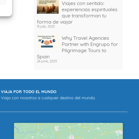
Viajes con sentido:
experiencias espirituales
que transforman tu
forma de viajar
15 julio, 2025
Why Travel Agencies
Partner with Engrupo for
Pilgrimage Tours to
Spain
26 junio, 2025
VIAJA POR TODO EL MUNDO
Viaja con nosotros a cualquier destino del mundo.