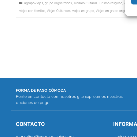
EngrupoViajes
,
grupo organizados
,
Turismo Cultural
,
Turismo religioso
,
viajes c
viajes con familias
,
Viajes Culturales
,
viajes en grupo
,
Viajes en grupo organizados
FORMA DE PAGO CÓMODA
Ponte en contacto con nosotros y te explicamos nuestras
opciones de pago.
CONTACTO
INFORMA
marketing@engrupoviajes.com