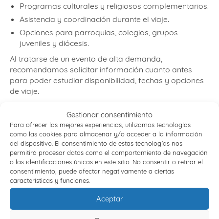
Programas culturales y religiosos complementarios.
Asistencia y coordinación durante el viaje.
Opciones para parroquias, colegios, grupos
juveniles y diócesis.
Al tratarse de un evento de alta demanda,
recomendamos solicitar información cuanto antes
para poder estudiar disponibilidad, fechas y opciones
de viaje.
Gestionar consentimiento
Para ofrecer las mejores experiencias, utilizamos tecnologías
como las cookies para almacenar y/o acceder a la información
¿Para quién están pensados
del dispositivo. El consentimiento de estas tecnologías nos
permitirá procesar datos como el comportamiento de navegación
estos viajes?
o las identificaciones únicas en este sitio. No consentir o retirar el
consentimiento, puede afectar negativamente a ciertas
Estos viajes están pensados para personas y grupos
características y funciones.
que quieran participar en la visita del Papa León XIV a
España con una organización clara y
Aceptar
acompañamiento logístico.