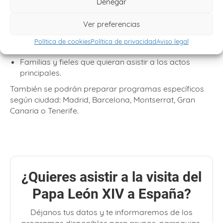
Denegar
Parroquias y grupos pastorales.
Colegios y centros educativos.
Ver preferencias
Diócesis y movimientos religiosos.
Política de cookies
Política de privacidad
Aviso legal
Asociaciones y grupos de peregrinos.
Familias y fieles que quieran asistir a los actos
principales.
También se podrán preparar programas específicos
según ciudad: Madrid, Barcelona, Montserrat, Gran
Canaria o Tenerife.
¿Quieres asistir a la visita del
Papa León XIV a España?
Déjanos tus datos y te informaremos de los
programas disponibles para grupos, parroquias,