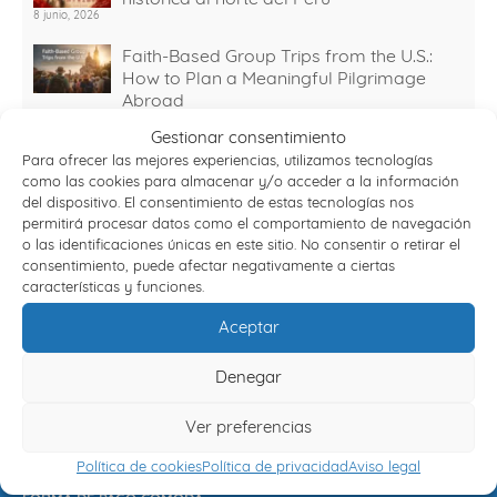
8 junio, 2026
Faith-Based Group Trips from the U.S.:
How to Plan a Meaningful Pilgrimage
Abroad
10 febrero, 2026
Gestionar consentimiento
Viajes Semana Santa 2026: destinos y
Para ofrecer las mejores experiencias, utilizamos tecnologías
planes organizados
como las cookies para almacenar y/o acceder a la información
30 diciembre, 2025
del dispositivo. El consentimiento de estas tecnologías nos
permitirá procesar datos como el comportamiento de navegación
Viajes con sentido: experiencias
o las identificaciones únicas en este sitio. No consentir o retirar el
espirituales que transforman tu forma de
consentimiento, puede afectar negativamente a ciertas
viajar
características y funciones.
15 julio, 2025
Aceptar
Why Travel Agencies Partner with
Engrupo for Pilgrimage Tours to Spain
Denegar
26 junio, 2025
Ver preferencias
Política de cookies
Política de privacidad
Aviso legal