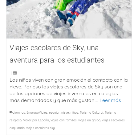
Viajes escolares de Sky, una
aventura para los estudiantes
|
Los niños viven con gran emoción el contacto con la
nieve. Por eso los viajes escolares de Sky son una
de las opciones de viajes invernales en colegios
más demandadas y que más gustan …
Leer más
alumnos
,
EngrupoViajes
,
esquiar
,
nieve
,
niños
,
Turismo Cultural
,
Turismo
religioso
,
Viajar por España
,
viajes con familias
,
viajes en grupo
,
viajes escolares
esquiando
,
viajes escolares sky