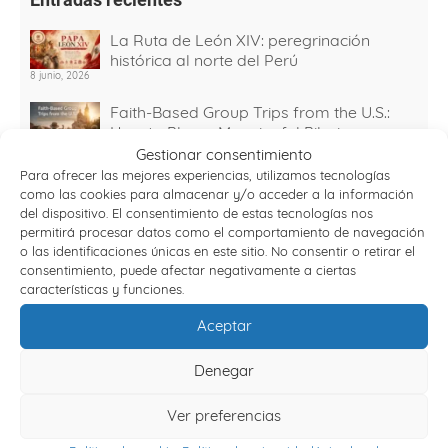
La Ruta de León XIV: peregrinación
histórica al norte del Perú
8 junio, 2026
Faith-Based Group Trips from the U.S.:
How to Plan a Meaningful Pilgrimage
Abroad
Gestionar consentimiento
10 febrero, 2026
Para ofrecer las mejores experiencias, utilizamos tecnologías
como las cookies para almacenar y/o acceder a la información
Viajes Semana Santa 2026: destinos y
del dispositivo. El consentimiento de estas tecnologías nos
planes organizados
permitirá procesar datos como el comportamiento de navegación
30 diciembre, 2025
o las identificaciones únicas en este sitio. No consentir o retirar el
consentimiento, puede afectar negativamente a ciertas
Viajes con sentido: experiencias
características y funciones.
espirituales que transforman tu forma de
viajar
Aceptar
15 julio, 2025
Why Travel Agencies Partner with
Denegar
Engrupo for Pilgrimage Tours to Spain
26 junio, 2025
Ver preferencias