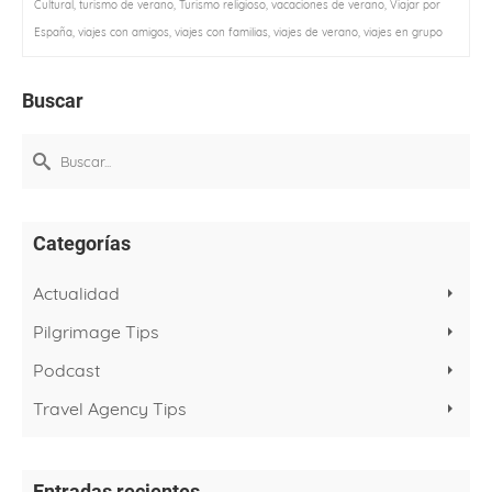
Cultural
,
turismo de verano
,
Turismo religioso
,
vacaciones de verano
,
Viajar por
España
,
viajes con amigos
,
viajes con familias
,
viajes de verano
,
viajes en grupo
Buscar
Buscar
por:
Categorías
Actualidad
Pilgrimage Tips
Podcast
Travel Agency Tips
Entradas recientes