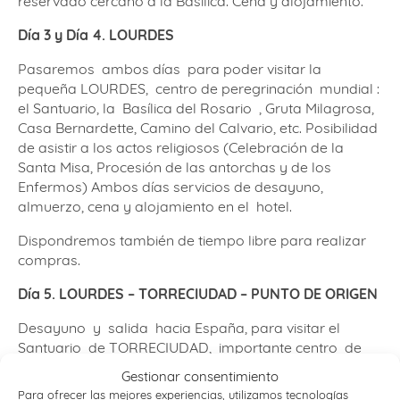
reservado cercano a la Basílica. Cena y alojamiento.
Día 3 y Día 4. LOURDES
Pasaremos ambos días para poder visitar la
pequeña LOURDES, centro de peregrinación mundial :
el Santuario, la Basílica del Rosario , Gruta Milagrosa,
Casa Bernardette, Camino del Calvario, etc. Posibilidad
de asistir a los actos religiosos (Celebración de la
Santa Misa, Procesión de las antorchas y de los
Enfermos) Ambos días servicios de desayuno,
almuerzo, cena y alojamiento en el hotel.
Dispondremos también de tiempo libre para realizar
compras.
Día 5. LOURDES – TORRECIUDAD – PUNTO DE ORIGEN
Desayuno y salida hacia España, para visitar el
Santuario de TORRECIUDAD, importante centro de
devoción mariana, creado por el fundador del Opus
Gestionar consentimiento
Dei ; Realizaremos el almuerzo en restaurante
Para ofrecer las mejores experiencias, utilizamos tecnologías