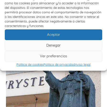
(Incluido). Continuación del viaje y llegada hasta
como las cookies para almacenar y/o acceder a la información
nuestro punto de origen a últimas horas del día. Fin de
del dispositivo. El consentimiento de estas tecnologías nos
nuestros servicios.
permitirá procesar datos como el comportamiento de navegación
o las identificaciones únicas en este sitio. No consentir o retirar el
consentimiento, puede afectar negativamente a ciertas
características y funciones.
Viajes relacionados
Aceptar
Denegar
Ver preferencias
Política de cookies
Política de privacidad
Aviso legal