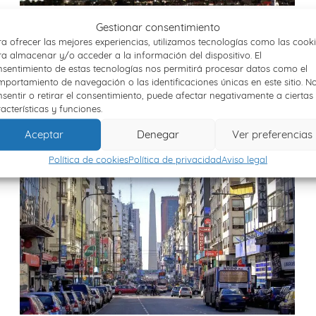
ESTADOS UNIDOS, COSTA OESTE
Gestionar consentimiento
a ofrecer las mejores experiencias, utilizamos tecnologías como las cook
a almacenar y/o acceder a la información del dispositivo. El
11 días / 9 noches
sentimiento de estas tecnologías nos permitirá procesar datos como el
Grandes ciudades como San Francisco, Las Vegas o Los
portamiento de navegación o las identificaciones únicas en este sitio. N
Angeles y espacios naturales como El Gran Cañón, El Valle
sentir o retirar el consentimiento, puede afectar negativamente a ciertas
de la Muerte o el Parque natural de Yosemite
acterísticas y funciones.
Aceptar
Denegar
Ver preferencias
Política de cookies
Política de privacidad
Aviso legal