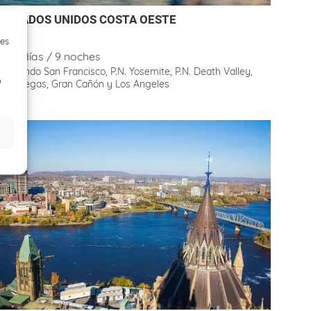
ESTADOS UNIDOS COSTA OESTE
ies
11 días / 9 noches
Visitando San Francisco, P.N. Yosemite, P.N. Death Valley,
o
Las Vegas, Gran Cañón y Los Angeles