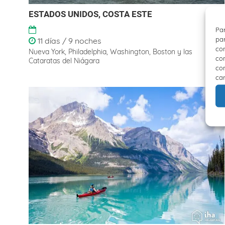
ESTADOS UNIDOS, COSTA ESTE
Par
par
11 días / 9 noches
con
Nueva York, Philadelphia, Washington, Boston y las
com
Cataratas del Niágara
con
car