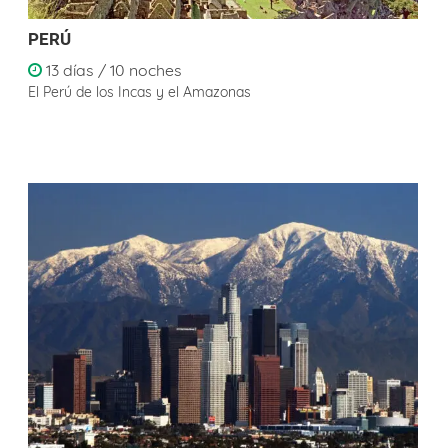
PERÚ
13 días / 10 noches
El Perú de los Incas y el Amazonas