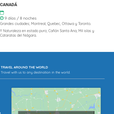
CANADÁ
9 días / 8 noches
Grandes ciudades; Montreal, Quebec, Ottawa y Toronto.
Y Naturaleza en estado puro; Cañón Santa Ana, Mil islas y
Cataratas del Niágara.
TRAVEL AROUND THE WORLD
Travel with us to any destination in the world.
R