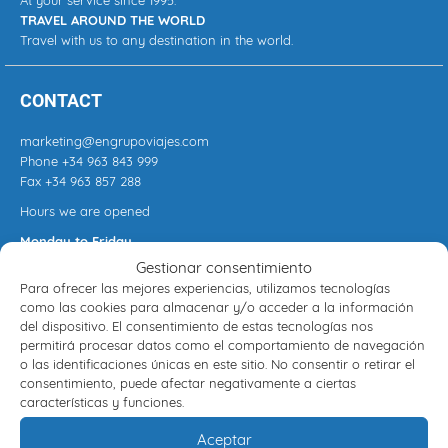
At your service since 1995.
TRAVEL AROUND THE WORLD
Travel with us to any destination in the world.
CONTACT
marketing@engrupoviajes.com
Phone
+34 963 843 999
Fax +34 963 857 288
Hours we are opened
Monday to Friday
9:00 a.m. to 1:30 p.m.
Gestionar consentimiento
4:30 p.m. to 8:30 p.m.
Para ofrecer las mejores experiencias, utilizamos tecnologías
Saturday -
Closed
como las cookies para almacenar y/o acceder a la información
del dispositivo. El consentimiento de estas tecnologías nos
permitirá procesar datos como el comportamiento de navegación
o las identificaciones únicas en este sitio. No consentir o retirar el
INFORMATION
consentimiento, puede afectar negativamente a ciertas
características y funciones.
Seguros de Viaje
Aceptar
Aviso legal