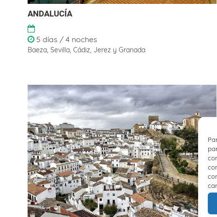
ANDALUCÍA
5 días / 4 noches
Baeza, Sevilla, Cádiz, Jerez y Granada
Par
par
con
com
con
car