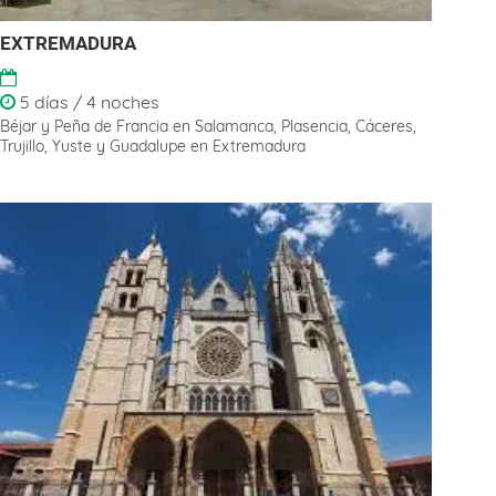
EXTREMADURA
5 días / 4 noches
Béjar y Peña de Francia en Salamanca, Plasencia, Cáceres,
Trujillo, Yuste y Guadalupe en Extremadura