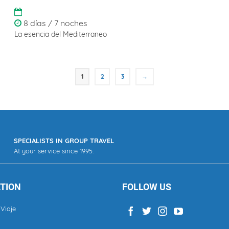
8 días / 7 noches
La esencia del Mediterraneo
1
2
3
→
SPECIALISTS IN GROUP TRAVEL
At your service since 1995.
TION
FOLLOW US
Viaje