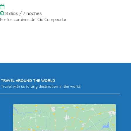
8 días / 7 noches
Por los caminos del Cid Campeador
TRAVEL AROUND THE WORLD
Travel with us to any destination in the world.