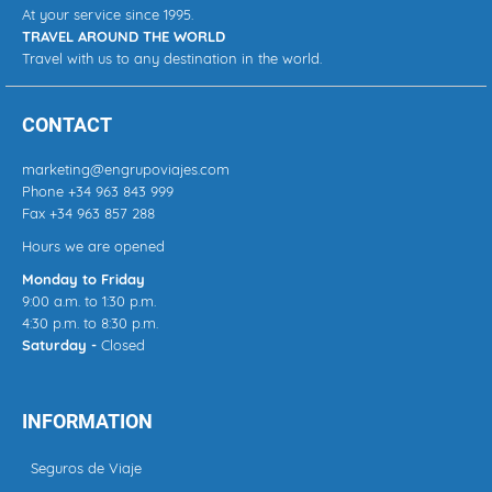
At your service since 1995.
TRAVEL AROUND THE WORLD
Travel with us to any destination in the world.
CONTACT
marketing@engrupoviajes.com
Phone
+34 963 843 999
Fax +34 963 857 288
Hours we are opened
Monday to Friday
9:00 a.m. to 1:30 p.m.
4:30 p.m. to 8:30 p.m.
Saturday -
Closed
INFORMATION
Seguros de Viaje