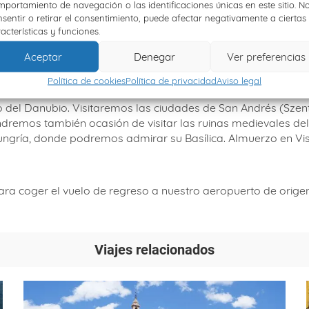
portamiento de navegación o las identificaciones únicas en este sitio. N
sentir o retirar el consentimiento, puede afectar negativamente a ciertas
a, una de las más bellas del mundo. Por la mañana, visita con
acterísticas y funciones.
ores, a los alrededores del Jardín del Palacio Real y la Basíl
del edificio de la Opera y del Parlamento de Hungría. Cena y
Aceptar
Denegar
Ver preferencias
 ESZTERGOM – BUDAPEST
Política de cookies
Política de privacidad
Aviso legal
 del Danubio. Visitaremos las ciudades de San Andrés (Szen
endremos también ocasión de visitar las ruinas medievales de
Hungría, donde podremos admirar su Basílica. Almuerzo en Vi
ra coger el vuelo de regreso a nuestro aeropuerto de origen. 
Viajes relacionados