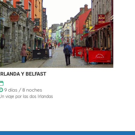
This
IRLANDA Y BELFAST
MÉX
produ
has
9 días / 8 noches
15 
multi
Un viaje por las dos Irlandas
Viaje 
varian
comple
The
Inclui
optio
may
be
chos