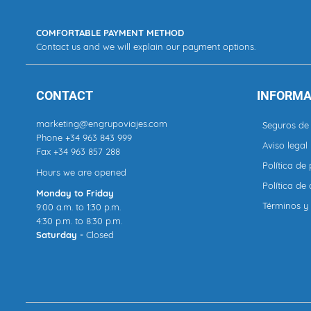
COMFORTABLE PAYMENT METHOD
Contact us and we will explain our payment options.
CONTACT
INFORMA
marketing@engrupoviajes.com
Seguros de 
Phone
+34 963 843 999
Aviso legal
Fax +34 963 857 288
Política de
Hours we are opened
Política de
Monday to Friday
Términos y
9:00 a.m. to 1:30 p.m.
4:30 p.m. to 8:30 p.m.
Saturday -
Closed