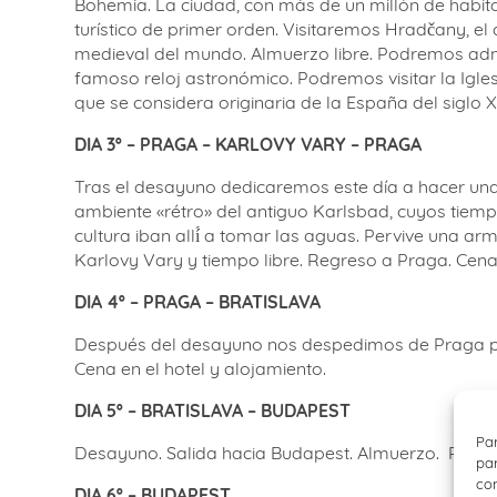
Bohemia. La ciudad, con más de un millón de habita
turístico de primer orden. Visitaremos Hradčany, el 
medieval del mundo. Almuerzo libre. Podremos admir
famoso reloj astronómico. Podremos visitar la Igle
que se considera originaria de la España del siglo 
DIA 3º – PRAGA – KARLOVY VARY – PRAGA
Tras el desayuno dedicaremos este día a hacer una 
ambiente «rétro» del antiguo Karlsbad, cuyos tiempo
cultura iban allí́ a tomar las aguas. Pervive una 
Karlovy Vary y tiempo libre. Regreso a Praga. Cena
DIA 4º – PRAGA – BRATISLAVA
Después del desayuno nos despedimos de Praga para 
Cena en el hotel y alojamiento.
DIA 5º – BRATISLAVA – BUDAPEST
Par
Desayuno. Salida hacia Budapest. Almuerzo.
Prime
par
con
DIA 6º – BUDAPEST