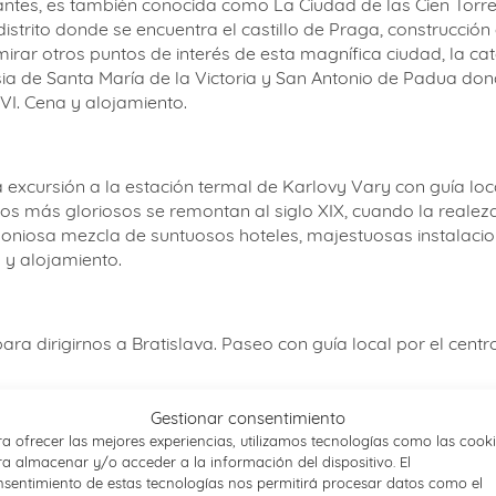
ntes, es también conocida como La Ciudad de las Cien Torre
distrito donde se encuentra el castillo de Praga, construcción
ar otros puntos de interés de esta magnífica ciudad, la cate
sia de Santa María de la Victoria y San Antonio de Padua do
XVI. Cena y alojamiento.
excursión a la estación termal de Karlovy Vary con guía loc
s más gloriosos se remontan al siglo XIX, cuando la realeza, 
armoniosa mezcla de suntuosos hoteles, majestuosas instalac
 y alojamiento.
dirigirnos a Bratislava. Paseo con guía local por el centro 
Gestionar consentimiento
a ofrecer las mejores experiencias, utilizamos tecnologías como las cook
ros contactos con la ciudad. Traslado al hotel, cena y alojam
a almacenar y/o acceder a la información del dispositivo. El
sentimiento de estas tecnologías nos permitirá procesar datos como el