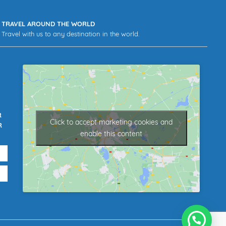
on
the
TRAVEL AROUND THE WORLD
produ
Travel with us to any destination in the world.
page
R
Click to accept marketing cookies and
R
enable this content