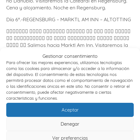
río Danubio. Visitaremos la Catedral en Regensburg.
Cena y alojamiento. Noche en Regensburg.
Día 6º.-REGENSBURG – MARKTL AM INN – ALTOTTING
􏰦􏰆􏰍􏰋􏰎􏰉􏰃 􏰈􏰆􏰅􏰆 􏰐􏰋􏰃􏰋􏰄􏰆􏰅 􏰩􏰆􏰅􏰺􏰄􏰍 􏰆􏰎 􏰡􏰀􏰀 􏱁􏰂􏰍 􏰍􏰁􏰚􏰆􏰅
􏰏􏰂 􏰀􏰆􏰊􏰋􏰎􏰋􏰂􏰀􏰄􏰉 􏰏􏰂 􏰓􏰆􏰈􏰆 􏰬􏰂􏰀􏰂􏰏􏰋􏰊􏰄􏰉 􏱂􏰵􏰡􏱃􏰒 􏰦􏰆􏰀􏰄􏰆
􏰩􏰋􏰃􏰆 􏰂􏰀 Salimos hacia Marktl Am Inn. Visitaremos la
􏰍􏰆iglesia en Marktl am Inn. Seguimos nuestro viaje
Gestionar consentimiento
visitando el lugar santo de Altotting (la casa de la
Para ofrecer las mejores experiencias, utilizamos tecnologías
Virgen sonriente), unos de los centros de peregrinación
como las cookies para almacenar y/o acceder a la información
más importante de Alemania. 􏰦􏰉􏰀􏰅􏰋􏰂􏰀􏰄􏰂Régimen de
del dispositivo. El consentimiento de estas tecnologías nos
Pensión Completa.
permitirá procesar datos como el comportamiento de navegación
o las identificaciones únicas en este sitio. No consentir o retirar el
Día 7º. -ALTÖTTING – FREISING – MUNICH
consentimiento, puede afectar negativamente a ciertas
características y funciones.
Esta mañana visitaremos Freising donde el 29 de junio
Aceptar
de 1951 Ioseph Alois Ratzinger recibió el sacramento
del orden sacerdotal en la catedral de Freising. El 24
de marzo de 1977 Ratzinger fue consagrado arzobispo
Denegar
de Munich y Freising. A continuación salida hacia
Munich, llegada y visita panorámica de la ciudad; el
Ver preferencias