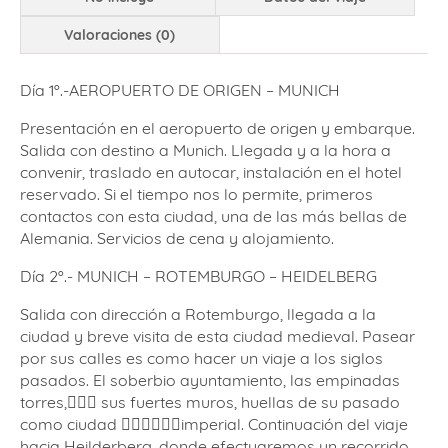
Valoraciones (0)
Día 1º.-AEROPUERTO DE ORIGEN – MUNICH
Presentación en el aeropuerto de origen y embarque.
Salida con destino a Munich. Llegada y a la hora a
convenir, traslado en autocar, instalación en el hotel
reservado. Si el tiempo nos lo permite, primeros
contactos con esta ciudad, una de las más bellas de
Alemania. Servicios de cena y alojamiento.
Día 2º.- MUNICH – ROTEMBURGO – HEIDELBERG
Salida con dirección a Rotemburgo, llegada a la
ciudad y breve visita de esta ciudad medieval. Pasear
por sus calles es como hacer un viaje a los siglos
pasados. El soberbio ayuntamiento, las empinadas
torres,􏰃􏰁􏰃 sus fuertes muros, huellas de su pasado
como ciudad 􏰊􏰋􏰁􏰏􏰆􏰏imperial. Continuación del viaje
hacia Heilderberg, donde efectuaremos un recorrido