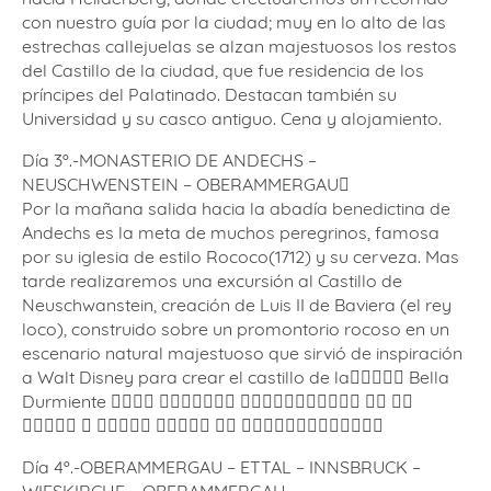
con nuestro guía por la ciudad; muy en lo alto de las
estrechas callejuelas se alzan majestuosos los restos
del Castillo de la ciudad, que fue residencia de los
príncipes del Palatinado. Destacan también su
Universidad y su casco antiguo. Cena y alojamiento.
Día 3º.-MONASTERIO DE ANDECHS –
NEUSCHWENSTEIN – OBERAMMERGAU􏰲
Por la mañana salida hacia la abadía benedictina de
Andechs es la meta de muchos peregrinos, famosa
por su iglesia de estilo Rococo(1712) y su cerveza. Mas
tarde realizaremos una excursión al Castillo de
Neuschwanstein, creación de Luis II de Baviera (el rey
loco), construido sobre un promontorio rocoso en un
escenario natural majestuoso que sirvió de inspiración
a Walt Disney para crear el castillo de la􏰕􏰂􏰍􏰍􏰆 Bella
Durmiente 􏰏􏰂􏰍􏰆 􏰍􏰍􏰂􏰚􏰆􏰏􏰆 􏰋􏰀􏰃􏰄􏰆􏰍􏰆􏰊􏰋􏰌􏰀 􏰂􏰀 􏰃􏰁
􏰯􏰉􏰄􏰂􏰍 􏰙 􏰊􏰂􏰀􏰆􏰒 􏰢􏰉􏰊􏰯􏰂 􏰂􏰀 􏰥􏰕􏰂􏰅􏰆􏰎􏰎􏰂􏰅􏰚􏰆􏰁􏰒
Día 4º.-OBERAMMERGAU – ETTAL – INNSBRUCK –