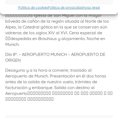
Castillo y el Parque Nymphemburg, el famoso carrillón
Política de cookies
Política de privacidad
Aviso legal
de Glockenspiel, la ciudad olímpica y􏰊􏰋􏰁􏰏􏰆􏰏
􏰥􏰍􏰜􏰎􏰈􏰋􏰊􏰆􏰝la Iglesia de San Miguel con la mayor
bóveda de cañón de la región situada al Norte de los
Alpes, la Catedral gótica en la que se conservan aún
vidrieras de los siglos XIV al XVI. Cena especial de
􏰏􏰂despedida en Brauhaus y alojamiento. Noche en
Munich.
Día 8º. – AEROPUERTO MUNICH – AEROPUERTO DE
ORIGEN
Desayuno y a la hora a convenir, traslado al
Aeropuerto de Munich. Presentación en él dos horas
antes de la salida de nuestro vuelo, trámites de
facturación y embarque. Salida con destino al
Aeropuerto􏰏􏰂􏰥􏰅􏰋􏰚􏰂􏰀􏰒 􏰪􏰍􏰂􏰚􏰆􏰏􏰆􏰝 􏰔􏰀 􏰏􏰂􏰍 􏰐􏰋􏰆􏰑􏰂 􏰙 􏰏􏰂
􏰀􏰁􏰂􏰃􏰄􏰅􏰉􏰃 􏰃􏰂􏰅􏰐􏰋􏰊􏰋􏰉􏰃􏰒