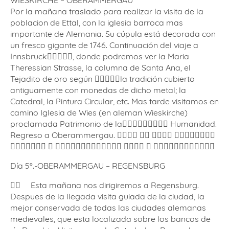
WIESKIRCHE – OBERAMMERGAU
Por la mañana traslado para realizar la visita de la
poblacion de Ettal, con la iglesia barroca mas
importante de Alemania. Su cúpula está decorada con
un fresco gigante de 1746. Continuación del viaje a
Innsbruck􏰏􏰉􏰀􏰏􏰂, donde podremos ver la Maria
Theressian Strasse, la columna de Santa Ana, el
Tejadito de oro según 􏰃􏰂􏰚􏱀􏰀la tradición cubierto
antiguamente con monedas de dicho metal; la
Catedral, la Pintura Circular, etc. Mas tarde visitamos en
camino Iglesia de Wies (en aleman Wieskirche)
proclamada Patrimonio de la􏰽􏰁􏰎􏰆􏰀􏰋􏰏􏰆􏰏 Humanidad.
Regreso a Oberammergau. 􏰛􏰀􏰂􏰣 􏰍􏰆 􏰯􏰉􏰅􏰆 􏰆􏰊􏰉􏰅􏰏􏰆􏰏􏰆
􏰅􏰂􏰚􏰅􏰂􏰃􏰉 􏰆 􏰥􏰕􏰂􏰅􏰆􏰎􏰎􏰂􏰅􏰚􏰆􏰁􏰝 􏰊􏰂􏰀􏰆 􏰙 􏰆􏰍􏰉􏰑􏰆􏰎􏰋􏰂􏰀􏰄􏰉􏰒
Día 5º.-OBERAMMERGAU – REGENSBURG
􏰏􏰂 Esta mañana nos dirigiremos a Regensburg.
Despues de la llegada visita guiada de la ciudad, la
mejor conservada de todas las ciudades alemanas
medievales, que esta localizada sobre los bancos de