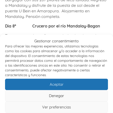
a Mandalay y disfrute de la puesta de sol desde el
puente U Bein en Amarapura.
Alojamiento en
Mandalay. Pensión completa.
Dia 8º
Crucero por el río Mandalay-Bagan
Temprano por la mañana, traslado al embarcadero
Gestionar consentimiento
para el crucero por el río a Bagan. El ocio y disfrute de
Para ofrecer las mejores experiencias, utilizamos tecnologías
los paisajes maravillosos durante el crucero. El barco
como las cookies para almacenar y/o acceder a la información
puede dejar en algunos pueblos para obtener los
del dispositivo. El consentimiento de estas tecnologías nos
pasajeros locales arriba y hacia abajo. Llegada a
permitirá procesar datos como el comportamiento de navegación
Bagan y traslado al hotel. Alojamiento en Bagan.
o las identificaciones únicas en este sitio. No consentir o retirar el
Pensión completa.
consentimiento, puede afectar negativamente a ciertas
características y funciones.
Dia 9º
Visita turística Bagan
Aceptar
Desayuno en el hotel. Visita al mercado local, de la
pagoda Shwezigon, Gloria de Bagan de 900 años de
Denegar
antigüedad, el templo Htilominlo con sus
impresionantes gravados, el monasterio
Ver preferencias
Nathaukkyaung de madera de teca construido a la