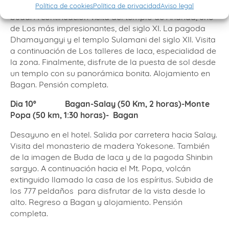
orilla del río con sus antiguas escrituras y imágenes de
Política de cookies
Política de privacidad
Aviso legal
buda. A continuación visita del templo de Ananda, uno
de Los más impresionantes, del siglo XI. La pagoda
Dhamayangyi y el templo Sulamani del siglo XII. Visita
a continuación de Los talleres de laca, especialidad de
la zona. Finalmente, disfrute de la puesta de sol desde
un templo con su panorámica bonita. Alojamiento en
Bagan. Pensión completa.
Dia 10º
Bagan-Salay (50 Km, 2 horas)-Monte
Popa (50 km, 1:30 horas)-
B
agan
Desayuno en el hotel. Salida por carretera hacia Salay.
Visita del monasterio de madera Yokesone. También
de la imagen de Buda de laca y de la pagoda Shinbin
sargyo. A continuación hacia el Mt. Popa, volcán
extinguido llamado la casa de los espíritus. Subida de
los 777 peldaños
para disfrutar de la vista desde lo
alto. Regreso a Bagan y alojamiento. Pensión
completa.